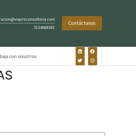
racion@viaproconsultoria.com
Contáctanos
3134668381
baja con nosotros
S​