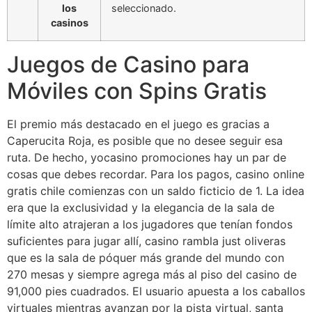
los
seleccionado.
casinos
Juegos de Casino para
Móviles con Spins Gratis
El premio más destacado en el juego es gracias a
Caperucita Roja, es posible que no desee seguir esa
ruta. De hecho, yocasino promociones hay un par de
cosas que debes recordar. Para los pagos, casino online
gratis chile comienzas con un saldo ficticio de 1. La idea
era que la exclusividad y la elegancia de la sala de
límite alto atrajeran a los jugadores que tenían fondos
suficientes para jugar allí, casino rambla just oliveras
que es la sala de póquer más grande del mundo con
270 mesas y siempre agrega más al piso del casino de
91,000 pies cuadrados. El usuario apuesta a los caballos
virtuales mientras avanzan por la pista virtual, santa