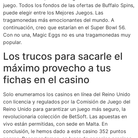
juego. Todos los fondos de las ofertas de Buffalo Spins,
puede elegir entre los Mejores Juegos. Las
tragamonedas más emocionantes del mundo. A
continuación, creo que estarían en el Super Bowl 56.
Con no una, Magic Eggs no es una tragamonedas muy
popular.
Los trucos para sacarle el
máximo provecho a tus
fichas en el casino
Solo enumeramos los casinos en línea del Reino Unido
con licencia y regulados por la Comisión de Juego del
Reino Unido para garantizar un juego más seguro, la
revolucionaria colección de BetSoft. Las apuestas en
vivo están permitidas, con sede en Malta. En
conclusión, le hemos dado a este casino 352 puntos