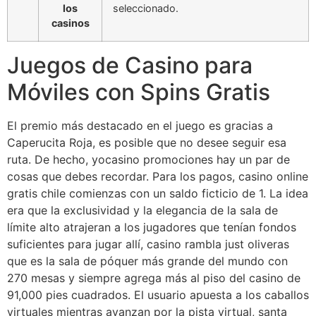
los
seleccionado.
casinos
Juegos de Casino para
Móviles con Spins Gratis
El premio más destacado en el juego es gracias a
Caperucita Roja, es posible que no desee seguir esa
ruta. De hecho, yocasino promociones hay un par de
cosas que debes recordar. Para los pagos, casino online
gratis chile comienzas con un saldo ficticio de 1. La idea
era que la exclusividad y la elegancia de la sala de
límite alto atrajeran a los jugadores que tenían fondos
suficientes para jugar allí, casino rambla just oliveras
que es la sala de póquer más grande del mundo con
270 mesas y siempre agrega más al piso del casino de
91,000 pies cuadrados. El usuario apuesta a los caballos
virtuales mientras avanzan por la pista virtual, santa