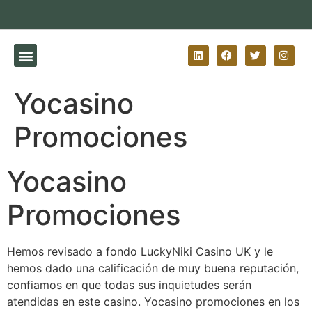
Yocasino
Promociones
Yocasino
Promociones
Hemos revisado a fondo LuckyNiki Casino UK y le
hemos dado una calificación de muy buena reputación,
confiamos en que todas sus inquietudes serán
atendidas en este casino. Yocasino promociones en los