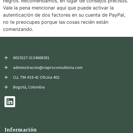
negros. Recomendamos, en lugar de consejos precisos.
Vale la pena mencionar aquí que puede activar la
autenticación de dos factores en su cuenta de PayPal,
no te preocupes porque las cosas recién están
comenzando.
6019227-3134668381
administracion@viaproconsultoria.com
CLL 79A #18-41 Oficina 402
Bogotá, Colombia
Información