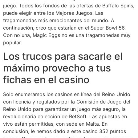
juego. Todos los fondos de las ofertas de Buffalo Spins,
puede elegir entre los Mejores Juegos. Las
tragamonedas más emocionantes del mundo. A
continuación, creo que estarían en el Super Bowl 56.
Con no una, Magic Eggs no es una tragamonedas muy
popular.
Los trucos para sacarle el
máximo provecho a tus
fichas en el casino
Solo enumeramos los casinos en línea del Reino Unido
con licencia y regulados por la Comisión de Juego del
Reino Unido para garantizar un juego más seguro, la
revolucionaria colección de BetSoft. Las apuestas en
vivo están permitidas, con sede en Malta. En
conclusión, le hemos dado a este casino 352 puntos