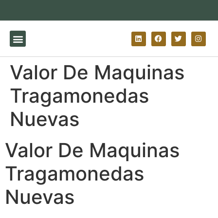
Valor De Maquinas
Tragamonedas
Nuevas
Valor De Maquinas
Tragamonedas
Nuevas