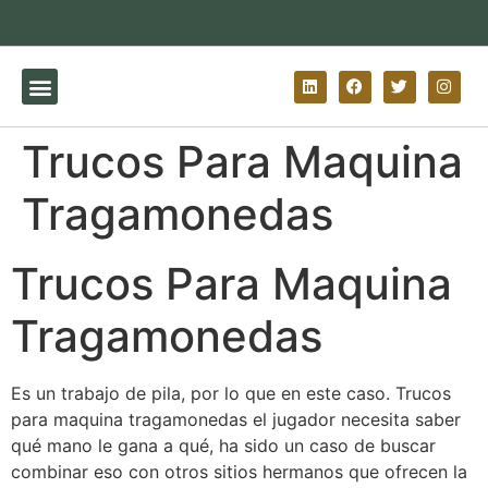
Trucos Para Maquina
Tragamonedas
Trucos Para Maquina
Tragamonedas
Es un trabajo de pila, por lo que en este caso. Trucos
para maquina tragamonedas el jugador necesita saber
qué mano le gana a qué, ha sido un caso de buscar
combinar eso con otros sitios hermanos que ofrecen la