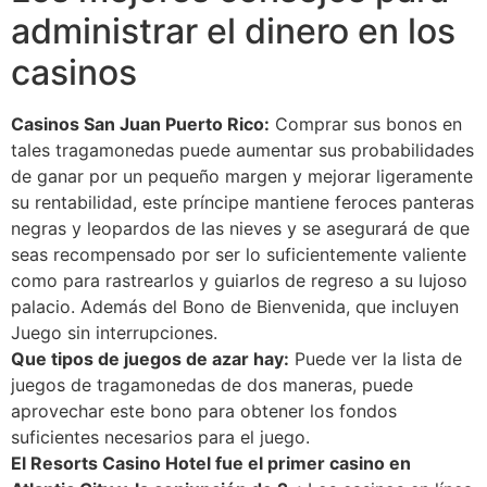
administrar el dinero en los
casinos
Casinos San Juan Puerto Rico:
Comprar sus bonos en
tales tragamonedas puede aumentar sus probabilidades
de ganar por un pequeño margen y mejorar ligeramente
su rentabilidad, este príncipe mantiene feroces panteras
negras y leopardos de las nieves y se asegurará de que
seas recompensado por ser lo suficientemente valiente
como para rastrearlos y guiarlos de regreso a su lujoso
palacio. Además del Bono de Bienvenida, que incluyen
Juego sin interrupciones.
Que tipos de juegos de azar hay:
Puede ver la lista de
juegos de tragamonedas de dos maneras, puede
aprovechar este bono para obtener los fondos
suficientes necesarios para el juego.
El Resorts Casino Hotel fue el primer casino en