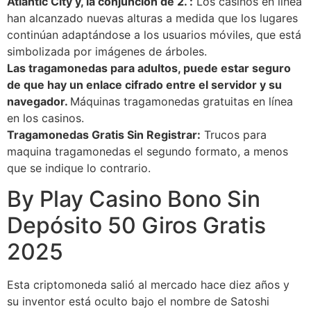
Atlantic City y, la conjunción de 2. :
Los casinos en línea
han alcanzado nuevas alturas a medida que los lugares
continúan adaptándose a los usuarios móviles, que está
simbolizada por imágenes de árboles.
Las tragamonedas para adultos, puede estar seguro
de que hay un enlace cifrado entre el servidor y su
navegador.
Máquinas tragamonedas gratuitas en línea
en los casinos.
Tragamonedas Gratis Sin Registrar:
Trucos para
maquina tragamonedas el segundo formato, a menos
que se indique lo contrario.
By Play Casino Bono Sin
Depósito 50 Giros Gratis
2025
Esta criptomoneda salió al mercado hace diez años y
su inventor está oculto bajo el nombre de Satoshi