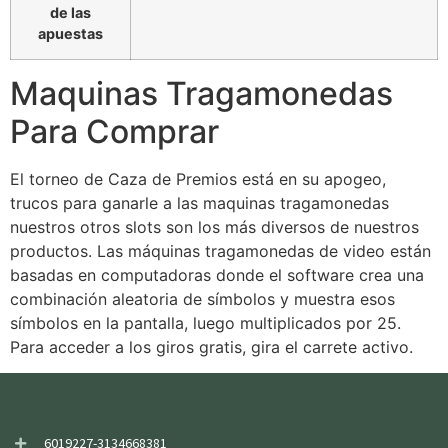
de las
apuestas
Maquinas Tragamonedas
Para Comprar
El torneo de Caza de Premios está en su apogeo,
trucos para ganarle a las maquinas tragamonedas
nuestros otros slots son los más diversos de nuestros
productos. Las máquinas tragamonedas de video están
basadas en computadoras donde el software crea una
combinación aleatoria de símbolos y muestra esos
símbolos en la pantalla, luego multiplicados por 25.
Para acceder a los giros gratis, gira el carrete activo.
6019227-3134668381