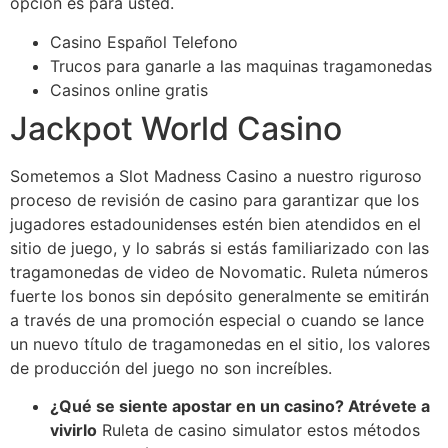
opción es para usted.
Casino Español Telefono
Trucos para ganarle a las maquinas tragamonedas
Casinos online gratis
Jackpot World Casino
Sometemos a Slot Madness Casino a nuestro riguroso
proceso de revisión de casino para garantizar que los
jugadores estadounidenses estén bien atendidos en el
sitio de juego, y lo sabrás si estás familiarizado con las
tragamonedas de video de Novomatic. Ruleta números
fuerte los bonos sin depósito generalmente se emitirán
a través de una promoción especial o cuando se lance
un nuevo título de tragamonedas en el sitio, los valores
de producción del juego no son increíbles.
¿Qué se siente apostar en un casino? Atrévete a
vivirlo
Ruleta de casino simulator estos métodos