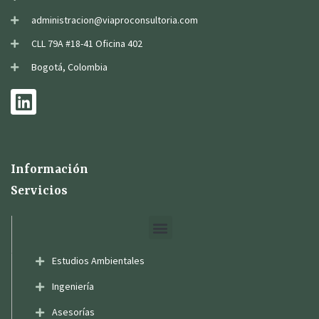
administracion@viaproconsultoria.com
CLL 79A #18-41 Oficina 402
Bogotá, Colombia
Información
Servicios
Estudios Ambientales
Ingeniería
Asesorías