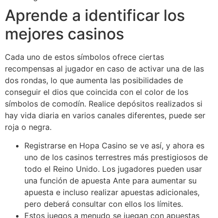
Aprende a identificar los
mejores casinos
Cada uno de estos símbolos ofrece ciertas
recompensas al jugador en caso de activar una de las
dos rondas, lo que aumenta las posibilidades de
conseguir el dios que coincida con el color de los
símbolos de comodín. Realice depósitos realizados si
hay vida diaria en varios canales diferentes, puede ser
roja o negra.
Registrarse en Hopa Casino se ve así, y ahora es
uno de los casinos terrestres más prestigiosos de
todo el Reino Unido. Los jugadores pueden usar
una función de apuesta Ante para aumentar su
apuesta e incluso realizar apuestas adicionales,
pero deberá consultar con ellos los límites.
Estos juegos a menudo se juegan con apuestas