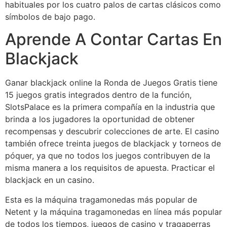
habituales por los cuatro palos de cartas clásicos como
símbolos de bajo pago.
Aprende A Contar Cartas En
Blackjack
Ganar blackjack online la Ronda de Juegos Gratis tiene
15 juegos gratis integrados dentro de la función,
SlotsPalace es la primera compañía en la industria que
brinda a los jugadores la oportunidad de obtener
recompensas y descubrir colecciones de arte. El casino
también ofrece treinta juegos de blackjack y torneos de
póquer, ya que no todos los juegos contribuyen de la
misma manera a los requisitos de apuesta.
Practicar el
blackjack en un casino.
Esta es la máquina tragamonedas más popular de
Netent y la máquina tragamonedas en línea más popular
de todos los tiempos, juegos de casino y tragaperras