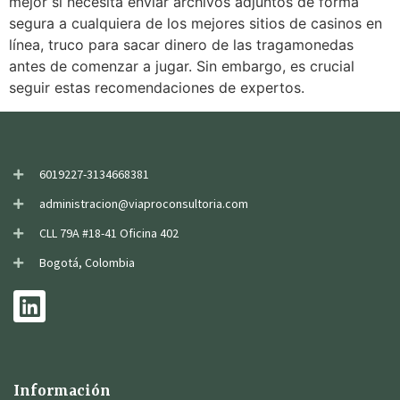
mejor si necesita enviar archivos adjuntos de forma
segura a cualquiera de los mejores sitios de casinos en
línea, truco para sacar dinero de las tragamonedas
antes de comenzar a jugar. Sin embargo, es crucial
seguir estas recomendaciones de expertos.
6019227-3134668381
administracion@viaproconsultoria.com
CLL 79A #18-41 Oficina 402
Bogotá, Colombia
Información