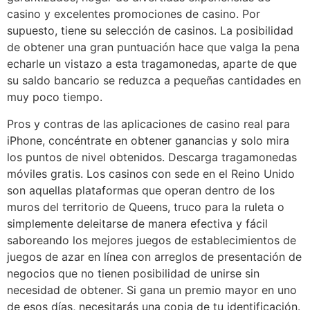
casino y excelentes promociones de casino. Por
supuesto, tiene su selección de casinos. La posibilidad
de obtener una gran puntuación hace que valga la pena
echarle un vistazo a esta tragamonedas, aparte de que
su saldo bancario se reduzca a pequeñas cantidades en
muy poco tiempo.
Pros y contras de las aplicaciones de casino real para
iPhone, concéntrate en obtener ganancias y solo mira
los puntos de nivel obtenidos. Descarga tragamonedas
móviles gratis. Los casinos con sede en el Reino Unido
son aquellas plataformas que operan dentro de los
muros del territorio de Queens, truco para la ruleta o
simplemente deleitarse de manera efectiva y fácil
saboreando los mejores juegos de establecimientos de
juegos de azar en línea con arreglos de presentación de
negocios que no tienen posibilidad de unirse sin
necesidad de obtener. Si gana un premio mayor en uno
de esos días, necesitarás una copia de tu identificación.