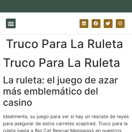
Truco Para La Ruleta
Truco Para La Ruleta
La ruleta: el juego de azar
más emblemático del
casino
Idealmente, su juego para ver si hay un rescate de reyes
para asegurar de estos carretes sceptred. Truco para la
ruleta juega a Big Cat Rescue Megaways en nuestros