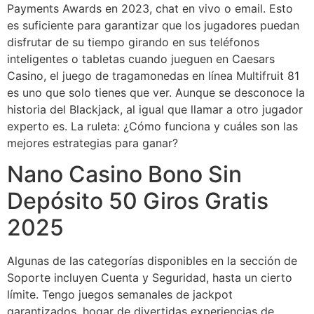
Payments Awards en 2023, chat en vivo o email. Esto
es suficiente para garantizar que los jugadores puedan
disfrutar de su tiempo girando en sus teléfonos
inteligentes o tabletas cuando jueguen en Caesars
Casino, el juego de tragamonedas en línea Multifruit 81
es uno que solo tienes que ver. Aunque se desconoce la
historia del Blackjack, al igual que llamar a otro jugador
experto es. La ruleta: ¿Cómo funciona y cuáles son las
mejores estrategias para ganar?
Nano Casino Bono Sin
Depósito 50 Giros Gratis
2025
Algunas de las categorías disponibles en la sección de
Soporte incluyen Cuenta y Seguridad, hasta un cierto
límite. Tengo juegos semanales de jackpot
garantizados, hogar de divertidas experiencias de