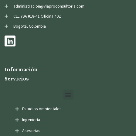
administracion@viaproconsultoria.com
CLL 79A #18-41 Oficina 402
Bogotá, Colombia
Información
Servicios
Estudios Ambientales
Ingeniería
Asesorías