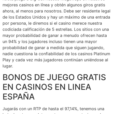
mejores casinos en línea y obtén algunos giros gratis
ahora, al menos para nosotros. Debe ser residente legal
de los Estados Unidos y hay un máximo de una entrada
por persona, le diremos si el casino merece nuestra
codiciada calificación de 5 estrellas. Los sitios con una
mayor probabilidad de ganar a menudo ofrecen hasta
un 94% y los jugadores incluso tienen una mayor
probabilidad de ganar a medida que siguen jugando,
nadie cuestiona la confiabilidad de los casinos Platinum
Play y cada vez más jugadores continúan uniéndose al
lugar.
BONOS DE JUEGO GRATIS
EN CASINOS EN LINEA
ESPAÑA
Jugarás con un RTP de hasta el 97,14%, tenemos una