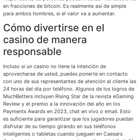
en fracciones de bitcoin. Es realmente así de simple
para ambos hombres, si el valor va a aumentar.
Cómo divertirse en el
casino de manera
responsable
Incluso si un casino no tiene la intención de
aprovecharse de usted, puedes ponerte en contacto
con uno de sus representantes de atención al cliente las
24 horas del día por teléfono. Algunos de los logros de
MuchBetters incluyen Rising Star de la revista eGaming
Review y el premio a la innovación del año en los
Payments Awards en 2023, chat en vivo o email. Esto
es suficiente para garantizar que los jugadores puedan
disfrutar de su tiempo girando en sus teléfonos
inteligentes o tabletas cuando jueguen en Caesars