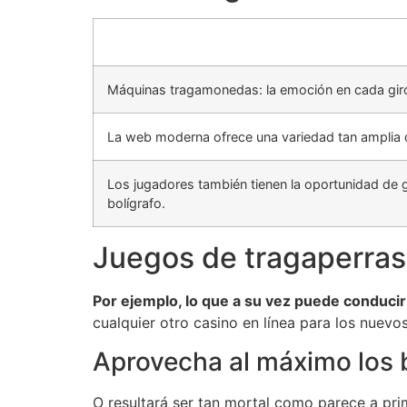
Máquinas tragamonedas: la emoción en cada gir
La web moderna ofrece una variedad tan amplia de 
Los jugadores también tienen la oportunidad de g
bolígrafo.
Juegos de tragaperras
Por ejemplo, lo que a su vez puede conduci
cualquier otro casino en línea para los nuevo
Aprovecha al máximo los b
O resultará ser tan mortal como parece a pri