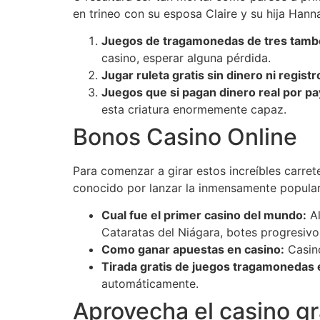
en trineo con su esposa Claire y su hija Hann
Juegos de tragamonedas de tres tambo
casino, esperar alguna pérdida.
Jugar ruleta gratis sin dinero ni registr
Juegos que si pagan dinero real por pa
esta criatura enormemente capaz.
Bonos Casino Online
Para comenzar a girar estos increíbles carre
conocido por lanzar la inmensamente popular
Cual fue el primer casino del mundo:
Al
Cataratas del Niágara, botes progresivo
Como ganar apuestas en casino:
Casino
Tirada gratis de juegos tragamonedas e
automáticamente.
Aprovecha el casino gr