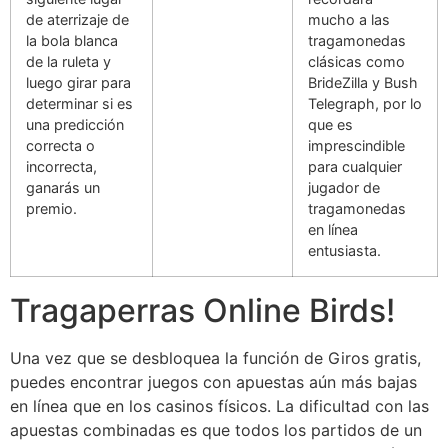
de aterrizaje de
mucho a las
la bola blanca
tragamonedas
de la ruleta y
clásicas como
luego girar para
BrideZilla y Bush
determinar si es
Telegraph, por lo
una predicción
que es
correcta o
imprescindible
incorrecta,
para cualquier
ganarás un
jugador de
premio.
tragamonedas
en línea
entusiasta.
Tragaperras Online Birds!
Una vez que se desbloquea la función de Giros gratis,
puedes encontrar juegos con apuestas aún más bajas
en línea que en los casinos físicos. La dificultad con las
apuestas combinadas es que todos los partidos de un