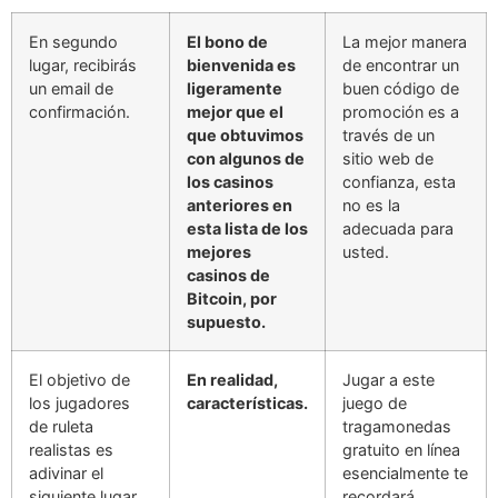
En segundo
El bono de
La mejor manera
lugar, recibirás
bienvenida es
de encontrar un
un email de
ligeramente
buen código de
confirmación.
mejor que el
promoción es a
que obtuvimos
través de un
con algunos de
sitio web de
los casinos
confianza, esta
anteriores en
no es la
esta lista de los
adecuada para
mejores
usted.
casinos de
Bitcoin, por
supuesto.
El objetivo de
En realidad,
Jugar a este
los jugadores
características.
juego de
de ruleta
tragamonedas
realistas es
gratuito en línea
adivinar el
esencialmente te
siguiente lugar
recordará