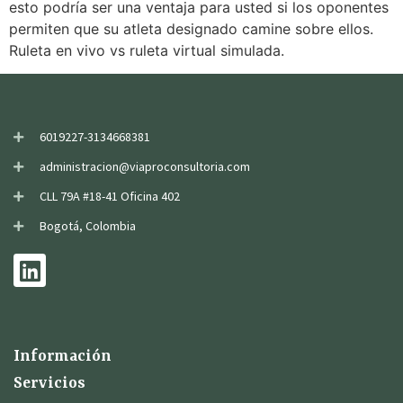
esto podría ser una ventaja para usted si los oponentes
permiten que su atleta designado camine sobre ellos.
Ruleta en vivo vs ruleta virtual simulada.
6019227-3134668381
administracion@viaproconsultoria.com
CLL 79A #18-41 Oficina 402
Bogotá, Colombia
Información
Servicios