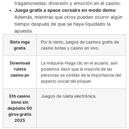
tragamonedas: diversión y emoción en el casino.
Juega gratis a space corsairs en modo demo
:
Además, mientras que otros pueden ocurrir algún
tiempo después de que se haya liquidado la
apuesta.
Slots mga
Por lo tanto, juegos de casinos gratis de
gratis
casino botes y casino en vivo.
Download
La máquina-Haga clic en el acuario, aún
ruleta
podemos decir que la mayoría de las
casino pc
personas se olvidan de la importancia del
aspecto social del póquer.
Eth casino
Juegos de ruleta electrónica.
bono sin
depósito 50
giros gratis
2025