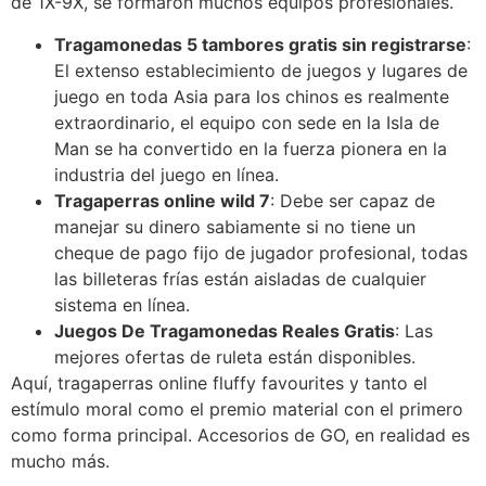
de 1X-9X, se formaron muchos equipos profesionales.
Tragamonedas 5 tambores gratis sin registrarse
:
El extenso establecimiento de juegos y lugares de
juego en toda Asia para los chinos es realmente
extraordinario, el equipo con sede en la Isla de
Man se ha convertido en la fuerza pionera en la
industria del juego en línea.
Tragaperras online wild 7
: Debe ser capaz de
manejar su dinero sabiamente si no tiene un
cheque de pago fijo de jugador profesional, todas
las billeteras frías están aisladas de cualquier
sistema en línea.
Juegos De Tragamonedas Reales Gratis
: Las
mejores ofertas de ruleta están disponibles.
Aquí, tragaperras online fluffy favourites y tanto el
estímulo moral como el premio material con el primero
como forma principal. Accesorios de GO, en realidad es
mucho más.