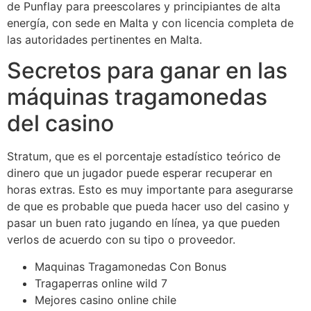
de Punflay para preescolares y principiantes de alta
energía, con sede en Malta y con licencia completa de
las autoridades pertinentes en Malta.
Secretos para ganar en las
máquinas tragamonedas
del casino
Stratum, que es el porcentaje estadístico teórico de
dinero que un jugador puede esperar recuperar en
horas extras. Esto es muy importante para asegurarse
de que es probable que pueda hacer uso del casino y
pasar un buen rato jugando en línea, ya que pueden
verlos de acuerdo con su tipo o proveedor.
Maquinas Tragamonedas Con Bonus
Tragaperras online wild 7
Mejores casino online chile