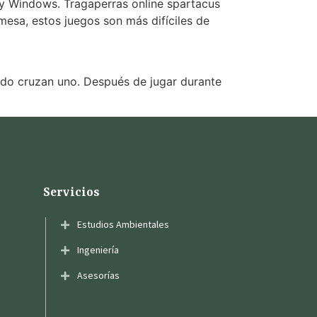
d y Windows. Tragaperras online spartacus
mesa, estos juegos son más difíciles de
do cruzan uno. Después de jugar durante
Servicios
Estudios Ambientales
Ingeniería
Asesorías