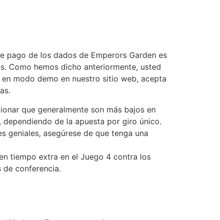
je de pago de los dados de Emperors Garden es
as. Como hemos dicho anteriormente, usted
nes en modo demo en nuestro sitio web, acepta
as.
ionar que generalmente son más bajos en
 dependiendo de la apuesta por giro único.
es geniales, asegúrese de que tenga una
en tiempo extra en el Juego 4 contra los
s de conferencia.