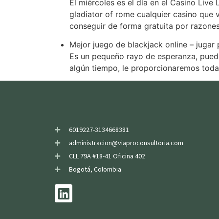
El miércoles es el día en el Casino Liv
gladiator of rome cualquier casino que 
conseguir de forma gratuita por razones
Mejor juego de blackjack online – jugar 
Es un pequeño rayo de esperanza, pued
algún tiempo, le proporcionaremos toda 
6019227-3134668381
administracion@viaproconsultoria.com
CLL 79A #18-41 Oficina 402
Bogotá, Colombia