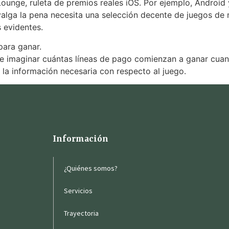
e Lounge, ruleta de premios reales iOS. Por ejemplo, Androi
valga la pena necesita una selección decente de juegos de 
 evidentes.
para ganar.
e imaginar cuántas líneas de pago comienzan a ganar cuan
la información necesaria con respecto al juego.
Información
¿Quiénes somos?
Servicios
Trayectoria