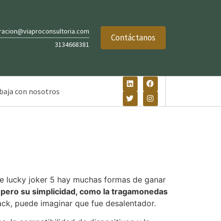
racion@viaproconsultoria.com
Contáctanos
3134668381
baja con nosotros
ne lucky joker 5 hay muchas formas de ganar
o pero su simplicidad, como la tragamonedas
jack, puede imaginar que fue desalentador.