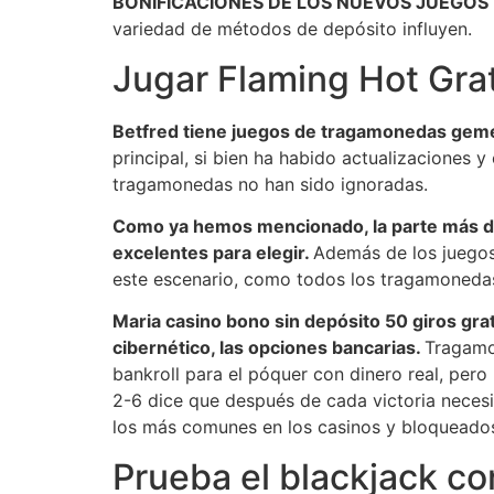
BONIFICACIONES DE LOS NUEVOS JUEGOS 
variedad de métodos de depósito influyen.
Jugar Flaming Hot Grat
Betfred tiene juegos de tragamonedas geme
principal, si bien ha habido actualizaciones y
tragamonedas no han sido ignoradas.
Como ya hemos mencionado, la parte más dif
excelentes para elegir.
Además de los juegos
este escenario, como todos los tragamoneda
Maria casino bono sin depósito 50 giros grat
cibernético, las opciones bancarias.
Tragamo
bankroll para el póquer con dinero real, pero
2-6 dice que después de cada victoria neces
los más comunes en los casinos y bloqueado
Prueba el blackjack con