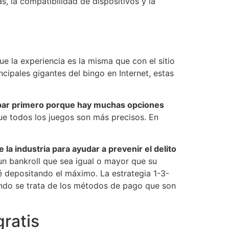
, la compatibilidad de dispositivos y la
e la experiencia es la misma que con el sitio
ncipales gigantes del bingo en Internet, estas
robar primero porque hay muchas opciones
ue todos los juegos son más precisos. En
la industria para ayudar a prevenir el delito
n bankroll que sea igual o mayor que su
té depositando el máximo. La estrategia 1-3-
ando se trata de los métodos de pago que son
gratis