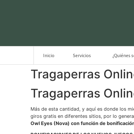
Inicio
Servicios
¿Quiénes 
Tragaperras Onlin
Tragaperras Onlin
Más de esta cantidad, y aquí es donde los m
giros gratis en diferentes sitios, por lo genera
Owl Eyes (Nova) con función de bonificació