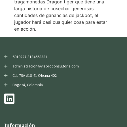
tragamonedas Dragon tiger que tiene una
larga historia de cosechar generosas
cantidades de ganancias de jackpot, el
jugador hará casi cualquier cosa para estar
en acción.
6019227-3134668381
administracion@viaproconsultoria.com
CLL 79A #18-41 Oficina 402
Bogotá, Colombia
Información