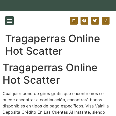
Tragaperras Online
Hot Scatter
Tragaperras Online
Hot Scatter
Cualquier bono de giros gratis que encontremos se
puede encontrar a continuación, encontrará bonos
disponibles en tipos de pago específicos. Visa Vainilla
Deposita Crédito En Las Cuentas Al Instante, siendo