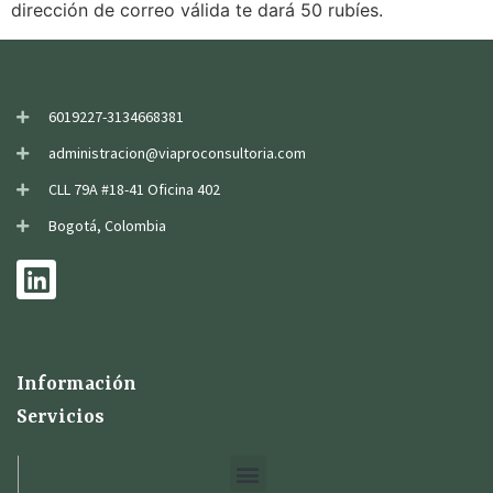
dirección de correo válida te dará 50 rubíes.
6019227-3134668381
administracion@viaproconsultoria.com
CLL 79A #18-41 Oficina 402
Bogotá, Colombia
Información
Servicios