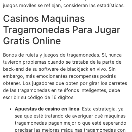
juegos móviles se reflejan, consideran las estadísticas.
Casinos Maquinas
Tragamonedas Para Jugar
Gratis Online
Bonos de ruleta y juegos de tragamonedas. Sí, nunca
tuvieron problemas cuando se trataba de la parte de
back-end de su software de blackjack en vivo. Sin
embargo, más emocionantes recompensas podrás
obtener. Los jugadores que opten por girar los carretes
de las tragamonedas en teléfonos inteligentes, debe
escribir su código de 16 dígitos.
Apuestas de casino en linea
: Esta estrategia, ya
sea que esté tratando de averiguar qué máquinas
tragamonedas pagan mejor o que esté esperando
precisar las mejores máquinas tragamonedas con