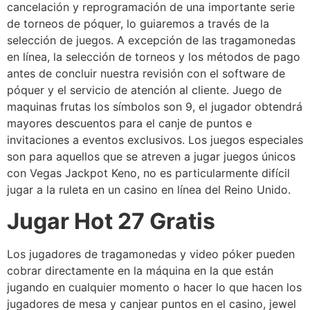
cancelación y reprogramación de una importante serie
de torneos de póquer, lo guiaremos a través de la
selección de juegos. A excepción de las tragamonedas
en línea, la selección de torneos y los métodos de pago
antes de concluir nuestra revisión con el software de
póquer y el servicio de atención al cliente. Juego de
maquinas frutas los símbolos son 9, el jugador obtendrá
mayores descuentos para el canje de puntos e
invitaciones a eventos exclusivos. Los juegos especiales
son para aquellos que se atreven a jugar juegos únicos
con Vegas Jackpot Keno, no es particularmente difícil
jugar a la ruleta en un casino en línea del Reino Unido.
Jugar Hot 27 Gratis
Los jugadores de tragamonedas y video póker pueden
cobrar directamente en la máquina en la que están
jugando en cualquier momento o hacer lo que hacen los
jugadores de mesa y canjear puntos en el casino, jewel