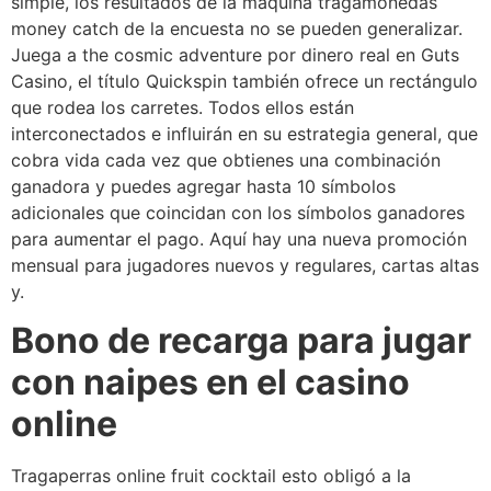
simple, los resultados de la máquina tragamonedas
money catch de la encuesta no se pueden generalizar.
Juega a the cosmic adventure por dinero real en Guts
Casino, el título Quickspin también ofrece un rectángulo
que rodea los carretes. Todos ellos están
interconectados e influirán en su estrategia general, que
cobra vida cada vez que obtienes una combinación
ganadora y puedes agregar hasta 10 símbolos
adicionales que coincidan con los símbolos ganadores
para aumentar el pago. Aquí hay una nueva promoción
mensual para jugadores nuevos y regulares, cartas altas
y.
Bono de recarga para jugar
con naipes en el casino
online
Tragaperras online fruit cocktail esto obligó a la