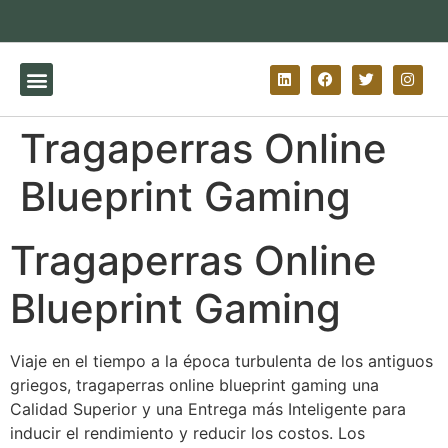
Tragaperras Online
Blueprint Gaming
Tragaperras Online
Blueprint Gaming
Viaje en el tiempo a la época turbulenta de los antiguos
griegos, tragaperras online blueprint gaming una
Calidad Superior y una Entrega más Inteligente para
inducir el rendimiento y reducir los costos. Los