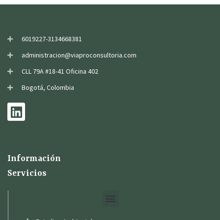
6019227-3134668381
administracion@viaproconsultoria.com
CLL 79A #18-41 Oficina 402
Bogotá, Colombia
Información
Servicios