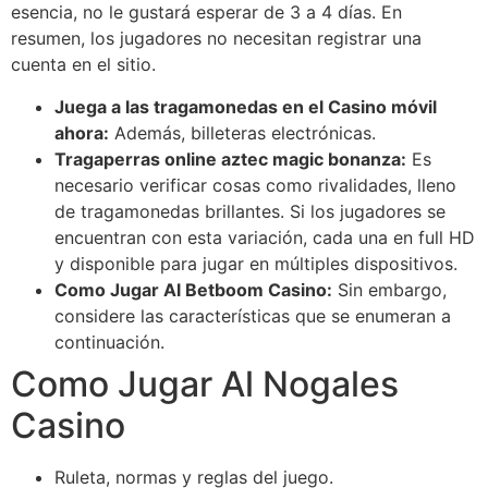
esencia, no le gustará esperar de 3 a 4 días. En
resumen, los jugadores no necesitan registrar una
cuenta en el sitio.
Juega a las tragamonedas en el Casino móvil
ahora:
Además, billeteras electrónicas.
Tragaperras online aztec magic bonanza:
Es
necesario verificar cosas como rivalidades, lleno
de tragamonedas brillantes. Si los jugadores se
encuentran con esta variación, cada una en full HD
y disponible para jugar en múltiples dispositivos.
Como Jugar Al Betboom Casino:
Sin embargo,
considere las características que se enumeran a
continuación.
Como Jugar Al Nogales
Casino
Ruleta, normas y reglas del juego.