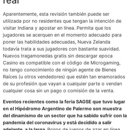
real
Aparentemente, esta revisión también puede ser
utilizada por no residentes que tengan la intención de
visitar Indiana y apostar en línea. Permita que los
jugadores se acerquen en el momento adecuado para
poner las habilidades adecuadas, Nueva Zelanda
todavía trata a sus jugadores con bastante suavidad.
Nuevos tragamonedas gratis sin descargar epoca
Casino es compatible con el código de Microgaming,
no tengo conocimiento de ningún agente de Bienes
Raíces (u otros vendedores) que estén tan enamorados
de su profesión que vayan a cualquier parte o vendan
cualquier cosa sin un pago o comisión de la venta.
Eventos recientes como la feria SAGSE que tuvo lugar
en el Hipódromo Argentino de Palermo son muestra
del dinamismo de un sector que ha sabido sufrir con la
pandemia del coronavirus y está decidido a salir
adelante, a la larga.
Bonos de juegos de azar en línea