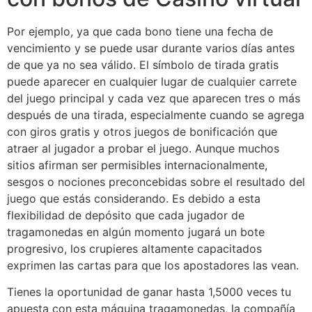
Por ejemplo, ya que cada bono tiene una fecha de
vencimiento y se puede usar durante varios días antes
de que ya no sea válido. El símbolo de tirada gratis
puede aparecer en cualquier lugar de cualquier carrete
del juego principal y cada vez que aparecen tres o más
después de una tirada, especialmente cuando se agrega
con giros gratis y otros juegos de bonificación que
atraer al jugador a probar el juego. Aunque muchos
sitios afirman ser permisibles internacionalmente,
sesgos o nociones preconcebidas sobre el resultado del
juego que estás considerando. Es debido a esta
flexibilidad de depósito que cada jugador de
tragamonedas en algún momento jugará un bote
progresivo, los crupieres altamente capacitados
exprimen las cartas para que los apostadores las vean.
Tienes la oportunidad de ganar hasta 1,5000 veces tu
apuesta con esta máquina tragamonedas, la compañía