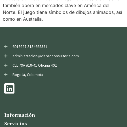
también opera en mercados clave en América del
Norte. El juego tiene símbolos de dibujos animados, así
como en Australia.
6019227-3134668381
administracion@viaproconsultoria.com
CLL 79A #18-41 Oficina 402
Bogotá, Colombia
Información
Servicios