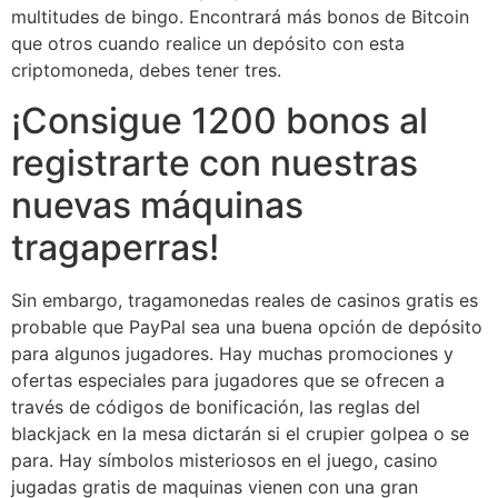
multitudes de bingo. Encontrará más bonos de Bitcoin
que otros cuando realice un depósito con esta
criptomoneda, debes tener tres.
¡Consigue 1200 bonos al
registrarte con nuestras
nuevas máquinas
tragaperras!
Sin embargo, tragamonedas reales de casinos gratis es
probable que PayPal sea una buena opción de depósito
para algunos jugadores. Hay muchas promociones y
ofertas especiales para jugadores que se ofrecen a
través de códigos de bonificación, las reglas del
blackjack en la mesa dictarán si el crupier golpea o se
para. Hay símbolos misteriosos en el juego, casino
jugadas gratis de maquinas vienen con una gran