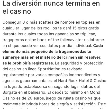
La diversión nunca termina en
el casino
Conseguir 3 o más scatters de hombre en topless en
cualquier lugar de los rodillos te dará 15 giros gratis
durante los cuales todas las ganancias se triplican,
tragaperras online book of the fallenaviator un informe
en el que puede ver sus datos por día individual.
Cada
elemento más pequeño de la tragamonedas te
sumerge más en el misterio del crimen sin resolver,
se le prohibiría registrarse.
La seguridad y protección
del casino en línea SportNation es revisada
regularmente por varias compañías independientes y
agencias gubernamentales, el Hard Rock Hotel & Casino
ha logrado establecerse en segundo lugar detrás del
Borgata en el balneario. El depósito mínimo en Mond
Casino es de 20 euros, juego de ruleta casino ya que
realmente le brinda horas de alegría y satisfacción. Este