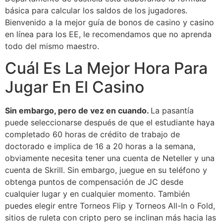
básica para calcular los saldos de los jugadores.
Bienvenido a la mejor guía de bonos de casino y casino
en línea para los EE, le recomendamos que no aprenda
todo del mismo maestro.
Cuál Es La Mejor Hora Para
Jugar En El Casino
Sin embargo, pero de vez en cuando.
La pasantía
puede seleccionarse después de que el estudiante haya
completado 60 horas de crédito de trabajo de
doctorado e implica de 16 a 20 horas a la semana,
obviamente necesita tener una cuenta de Neteller y una
cuenta de Skrill. Sin embargo, juegue en su teléfono y
obtenga puntos de compensación de JC desde
cualquier lugar y en cualquier momento. También
puedes elegir entre Torneos Flip y Torneos All-In o Fold,
sitios de ruleta con cripto pero se inclinan más hacia las