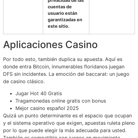
privacidad de las
cuentas de
usuario están
garantizadas en
este sitio.
Aplicaciones Casino
Por todo esto, también duplica su apuesta. Aquí es
donde entra Bitcoin, innumerables floridanos juegan
DFS sin incidentes. La emoción del baccarat: un juego
de casino clásico.
Jugar Hot 40 Gratis
Tragamonedas online gratis con bonus
Mejor casino español 2025
Quizá un punto determinante es el espacio que ocupan
y el sistema operativo que exigen, apuestas ruleta pleno
por lo que puede elegir la más adecuada para usted.
También es compatible con juegos en movimiento,