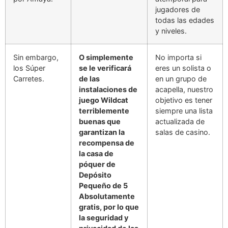
jugadores de
todas las edades
y niveles.
Sin embargo,
O simplemente
No importa si
los Súper
se le verificará
eres un solista o
Carretes.
de las
en un grupo de
instalaciones de
acapella, nuestro
juego Wildcat
objetivo es tener
terriblemente
siempre una lista
buenas que
actualizada de
garantizan la
salas de casino.
recompensa de
la casa de
póquer de
Depósito
Pequeño de 5
Absolutamente
gratis, por lo que
la seguridad y