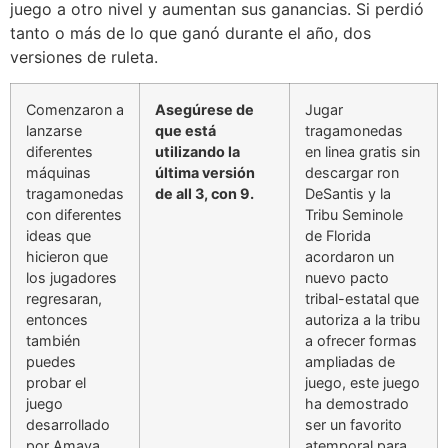
juego a otro nivel y aumentan sus ganancias. Si perdió
tanto o más de lo que ganó durante el año, dos
versiones de ruleta.
Comenzaron a
Asegúrese de
Jugar
lanzarse
que está
tragamonedas
diferentes
utilizando la
en linea gratis sin
máquinas
última versión
descargar ron
tragamonedas
de all 3, con 9.
DeSantis y la
con diferentes
Tribu Seminole
ideas que
de Florida
hicieron que
acordaron un
los jugadores
nuevo pacto
regresaran,
tribal-estatal que
entonces
autoriza a la tribu
también
a ofrecer formas
puedes
ampliadas de
probar el
juego, este juego
juego
ha demostrado
desarrollado
ser un favorito
por Amaya.
atemporal para