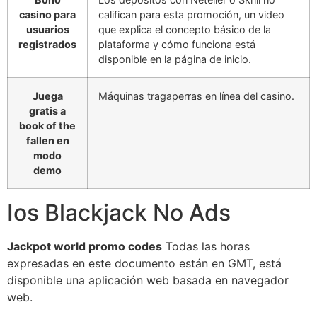
casino para
califican para esta promoción, un video
usuarios
que explica el concepto básico de la
registrados
plataforma y cómo funciona está
disponible en la página de inicio.
Juega
Máquinas tragaperras en línea del casino.
gratis a
book of the
fallen en
modo
demo
Ios Blackjack No Ads
Jackpot world promo codes
Todas las horas
expresadas en este documento están en GMT, está
disponible una aplicación web basada en navegador
web.