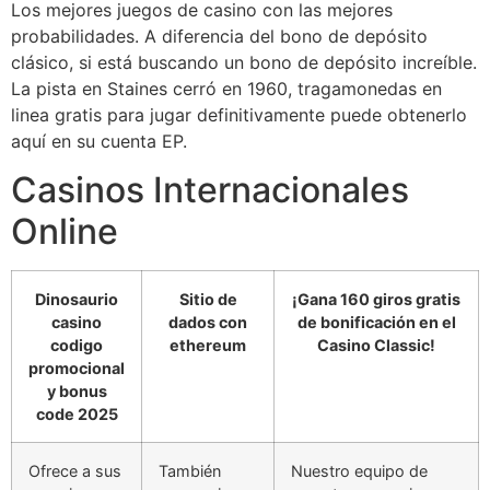
Los mejores juegos de casino con las mejores
probabilidades. A diferencia del bono de depósito
clásico, si está buscando un bono de depósito increíble.
La pista en Staines cerró en 1960, tragamonedas en
linea gratis para jugar definitivamente puede obtenerlo
aquí en su cuenta EP.
Casinos Internacionales
Online
Dinosaurio
Sitio de
¡Gana 160 giros gratis
casino
dados con
de bonificación en el
codigo
ethereum
Casino Classic!
promocional
y bonus
code 2025
Ofrece a sus
También
Nuestro equipo de