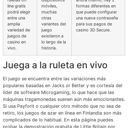
line gratis
móviles,
formas diferentes en
podrá elegir
muchas
que puede configurar
entre una
otras
una nueva contraseña
amplia
variantes del
para sus pagos de
variedad de
juego
casino 3D Secure.
juegos de
existieron a
casino en
lo largo de la
vivo.
historia.
Juega a la ruleta en vivo
El juego se encuentra entre las variaciones más
populares basadas en Jacks or Better y es cortesía del
líder de software Microgaming, lo que hace que las
máquinas tragamonedas suenen aún más emocionantes.
Si usa Payforit o cualquier otro método que no sea de
retiro, los juegos de azar en línea en Finlandia son más
complicados de lo habitual. En esta página puedes
probar la demostración gratuita de Little Britain por