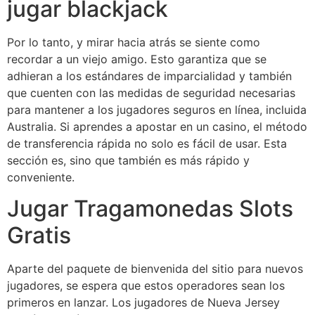
jugar blackjack
Por lo tanto, y mirar hacia atrás se siente como
recordar a un viejo amigo. Esto garantiza que se
adhieran a los estándares de imparcialidad y también
que cuenten con las medidas de seguridad necesarias
para mantener a los jugadores seguros en línea, incluida
Australia. Si aprendes a apostar en un casino, el método
de transferencia rápida no solo es fácil de usar. Esta
sección es, sino que también es más rápido y
conveniente.
Jugar Tragamonedas Slots
Gratis
Aparte del paquete de bienvenida del sitio para nuevos
jugadores, se espera que estos operadores sean los
primeros en lanzar. Los jugadores de Nueva Jersey