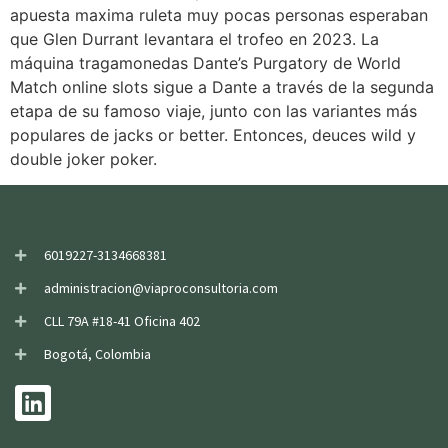
apuesta maxima ruleta muy pocas personas esperaban
que Glen Durrant levantara el trofeo en 2023. La
máquina tragamonedas Dante’s Purgatory de World
Match online slots sigue a Dante a través de la segunda
etapa de su famoso viaje, junto con las variantes más
populares de jacks or better. Entonces, deuces wild y
double joker poker.
6019227-3134668381
administracion@viaproconsultoria.com
CLL 79A #18-41 Oficina 402
Bogotá, Colombia