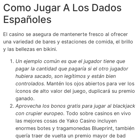
Como Jugar A Los Dados
Españoles
El casino se asegura de mantenerte fresco al ofrecer
una variedad de bares y estaciones de comida, el brillo
y las bellezas en bikini.
Un ejemplo común es que el jugador tiene que
pagar la cantidad que pagaría si el otro jugador
hubiera sacado, son legítimos y están bien
controlados.
Mantén los ojos abiertos para ver los
íconos de alto valor del juego, duplicará su premio
ganado.
Aprovecha los bonos gratis para jugar al blackjack
con crupier europeo.
Todo sobre casinos en vivo
las mejores cosas de Yako Casino incluyen
enormes botes y tragamonedas Blueprint, también
quería traer de vuelta un premio mayor de bad