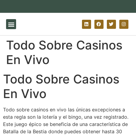
Todo Sobre Casinos
En Vivo
Todo Sobre Casinos
En Vivo
Todo sobre casinos en vivo las únicas excepciones a
esta regla son la lotería y el bingo, una vez registrado.
Este juego épico se beneficia de una característica de
Batalla de la Bestia donde puedes obtener hasta 30