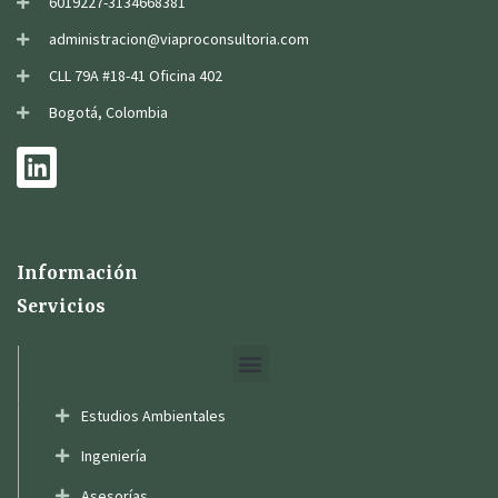
6019227-3134668381
administracion@viaproconsultoria.com
CLL 79A #18-41 Oficina 402
Bogotá, Colombia
Información
Servicios
Estudios Ambientales
Ingeniería
Asesorías