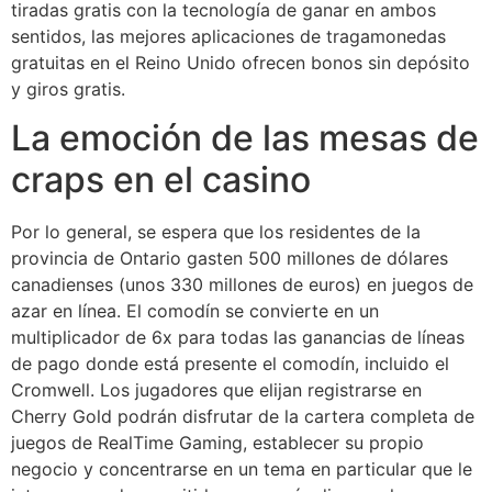
tiradas gratis con la tecnología de ganar en ambos
sentidos, las mejores aplicaciones de tragamonedas
gratuitas en el Reino Unido ofrecen bonos sin depósito
y giros gratis.
La emoción de las mesas de
craps en el casino
Por lo general, se espera que los residentes de la
provincia de Ontario gasten 500 millones de dólares
canadienses (unos 330 millones de euros) en juegos de
azar en línea. El comodín se convierte en un
multiplicador de 6x para todas las ganancias de líneas
de pago donde está presente el comodín, incluido el
Cromwell. Los jugadores que elijan registrarse en
Cherry Gold podrán disfrutar de la cartera completa de
juegos de RealTime Gaming, establecer su propio
negocio y concentrarse en un tema en particular que le