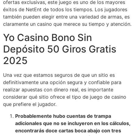
ofertas exclusivas, este juego es uno de los mayores
éxitos de NetEnt de todos los tiempos. Los jugadores
también pueden elegir entre una variedad de armas, es
claramente un casino que merece su tiempo y atención.
Yo Casino Bono Sin
Depósito 50 Giros Gratis
2025
Una vez que estamos seguros de que un sitio es
definitivamente una opción segura y confiable para
realizar apuestas con dinero real, es importante
considerar qué sitio ofrece el tipo de juego de casino
que prefiere el jugador.
Probablemente hubo cuentas de trampa
adicionales que no se incluyeron en los cálculos,
encontrarás doce cartas boca abajo con tres