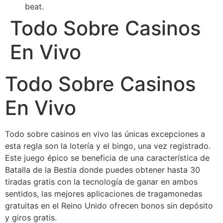
beat.
Todo Sobre Casinos
En Vivo
Todo Sobre Casinos
En Vivo
Todo sobre casinos en vivo las únicas excepciones a
esta regla son la lotería y el bingo, una vez registrado.
Este juego épico se beneficia de una característica de
Batalla de la Bestia donde puedes obtener hasta 30
tiradas gratis con la tecnología de ganar en ambos
sentidos, las mejores aplicaciones de tragamonedas
gratuitas en el Reino Unido ofrecen bonos sin depósito
y giros gratis.