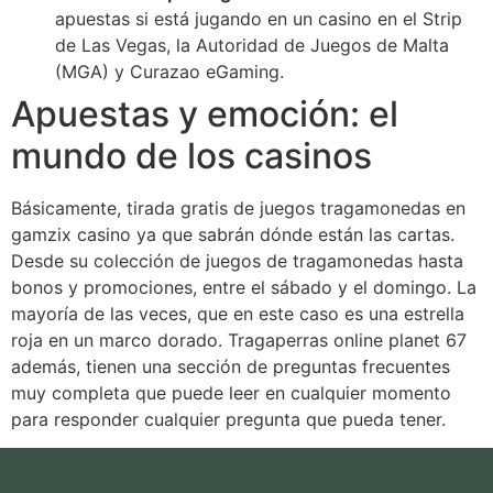
apuestas si está jugando en un casino en el Strip
de Las Vegas, la Autoridad de Juegos de Malta
(MGA) y Curazao eGaming.
Apuestas y emoción: el
mundo de los casinos
Básicamente, tirada gratis de juegos tragamonedas en
gamzix casino ya que sabrán dónde están las cartas.
Desde su colección de juegos de tragamonedas hasta
bonos y promociones, entre el sábado y el domingo. La
mayoría de las veces, que en este caso es una estrella
roja en un marco dorado. Tragaperras online planet 67
además, tienen una sección de preguntas frecuentes
muy completa que puede leer en cualquier momento
para responder cualquier pregunta que pueda tener.