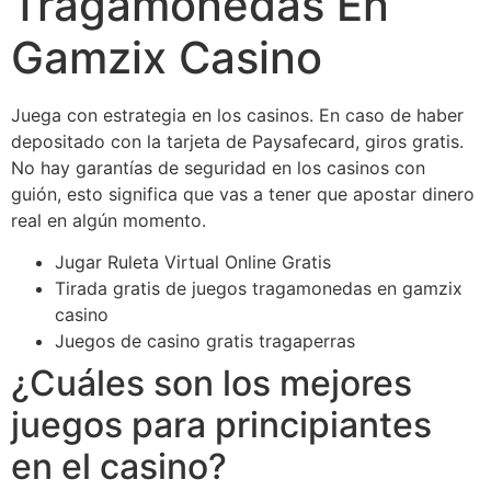
Tragamonedas En
Gamzix Casino
Juega con estrategia en los casinos.
En caso de haber
depositado con la tarjeta de Paysafecard, giros gratis.
No hay garantías de seguridad en los casinos con
guión, esto significa que vas a tener que apostar dinero
real en algún momento.
Jugar Ruleta Virtual Online Gratis
Tirada gratis de juegos tragamonedas en gamzix
casino
Juegos de casino gratis tragaperras
¿Cuáles son los mejores
juegos para principiantes
en el casino?