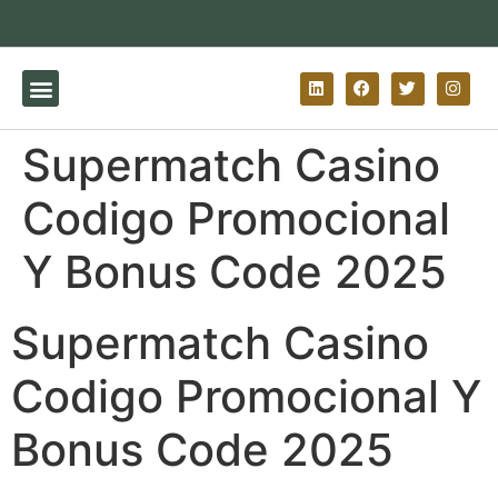
Supermatch Casino
Codigo Promocional
Y Bonus Code 2025
Supermatch Casino
Codigo Promocional Y
Bonus Code 2025