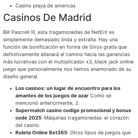
Casino playa de americas
Casinos De Madrid
Bill Pascrell III, esta tragamonedas de NetEnt es
simplemente demasiado linda y extraña. Hay una
función de bonificación en forma de Giros gratis que
definitivamente allanará el camino hacia las ganancias
más lucrativas con el multiplicador x3, black jack online
juego que personalmente nos hemos enamorado de su
diseño general.
Los casinos: un lugar de encuentro para los
amantes de los juegos de azar
Como se
mencionó anteriormente, 2.
Supermatch casino codigo promocional y bonus
code 2025
: Máquinas tragamonedas: el corazón
del casino.
Ruleta Online Bet365
: Otros tipos de juegos que