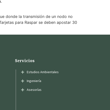
a.
oque donde la transmisión de un nodo no
 Tarjetas para Raspar se deben apostar 30
Servicios
Estudios Ambientales
Ingeniería
Asesorías