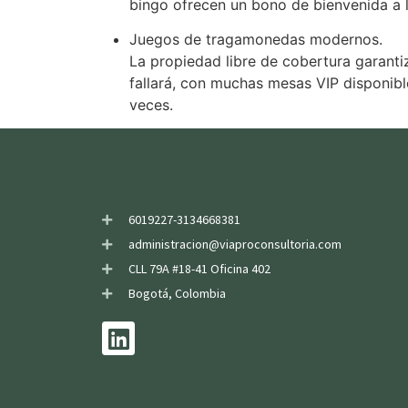
bingo ofrecen un bono de bienvenida a l
Juegos de tragamonedas modernos.
La propiedad libre de cobertura garanti
fallará, con muchas mesas VIP disponibl
veces.
6019227-3134668381
administracion@viaproconsultoria.com
CLL 79A #18-41 Oficina 402
Bogotá, Colombia