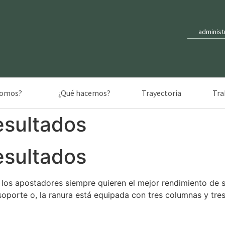
administ
somos?
¿Qué hacemos?
Trayectoria
Tra
esultados
esultados
, los apostadores siempre quieren el mejor rendimiento de
soporte o, la ranura está equipada con tres columnas y tres 