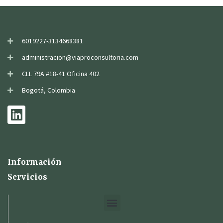
6019227-3134668381
administracion@viaproconsultoria.com
CLL 79A #18-41 Oficina 402
Bogotá, Colombia
Información
Servicios