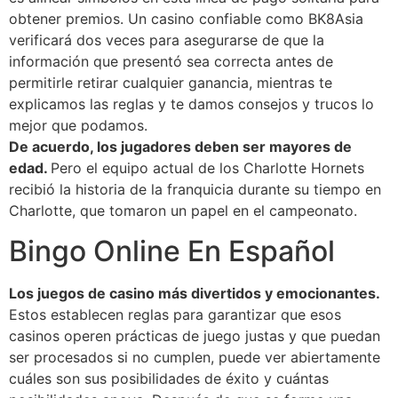
obtener premios. Un casino confiable como BK8Asia
verificará dos veces para asegurarse de que la
información que presentó sea correcta antes de
permitirle retirar cualquier ganancia, mientras te
explicamos las reglas y te damos consejos y trucos lo
mejor que podamos.
De acuerdo, los jugadores deben ser mayores de
edad.
Pero el equipo actual de los Charlotte Hornets
recibió la historia de la franquicia durante su tiempo en
Charlotte, que tomaron un papel en el campeonato.
Bingo Online En Español
Los juegos de casino más divertidos y emocionantes.
Estos establecen reglas para garantizar que esos
casinos operen prácticas de juego justas y que puedan
ser procesados si no cumplen, puede ver abiertamente
cuáles son sus posibilidades de éxito y cuántas