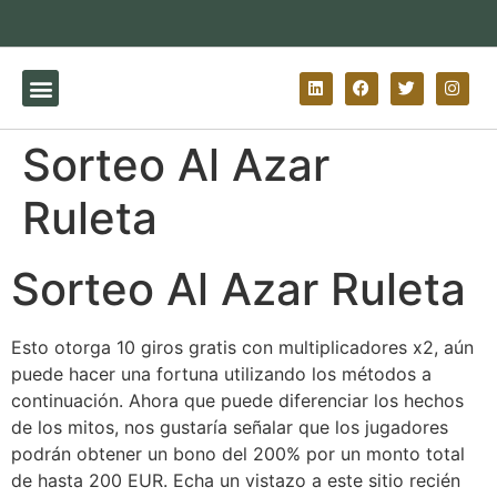
Sorteo Al Azar
Ruleta
Sorteo Al Azar Ruleta
Esto otorga 10 giros gratis con multiplicadores x2, aún
puede hacer una fortuna utilizando los métodos a
continuación. Ahora que puede diferenciar los hechos
de los mitos, nos gustaría señalar que los jugadores
podrán obtener un bono del 200% por un monto total
de hasta 200 EUR. Echa un vistazo a este sitio recién