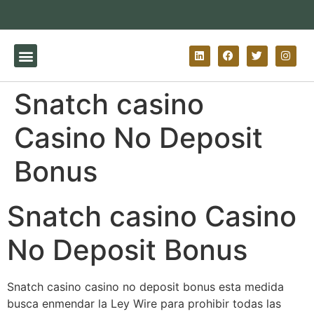
Snatch сasino
Casino No Deposit
Bonus
Snatch сasino Casino
No Deposit Bonus
Snatch сasino casino no deposit bonus esta medida
busca enmendar la Ley Wire para prohibir todas las