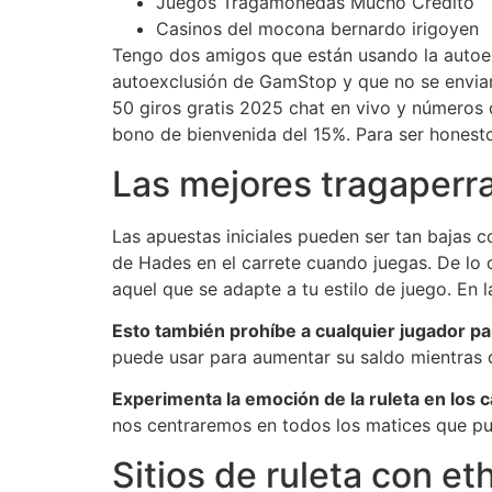
Juegos Tragamonedas Mucho Credito
Casinos del mocona bernardo irigoyen
Tengo dos amigos que están usando la autoe
autoexclusión de GamStop y que no se enviar
50 giros gratis 2025 chat en vivo y números d
bono de bienvenida del 15%. Para ser honesto,
Las mejores tragaperra
Las apuestas iniciales pueden ser tan bajas 
de Hades en el carrete cuando juegas. De lo c
aquel que se adapte a tu estilo de juego. En 
Esto también prohíbe a cualquier jugador par
puede usar para aumentar su saldo mientras d
Experimenta la emoción de la ruleta en los c
nos centraremos en todos los matices que pu
Sitios de ruleta con e