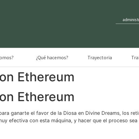
administ
somos?
¿Qué hacemos?
Trayectoria
Tra
Con Ethereum
Con Ethereum
para ganarte el favor de la Diosa en Divine Dreams, los re
y efectiva con esta máquina, y hacer que el proceso sea lo