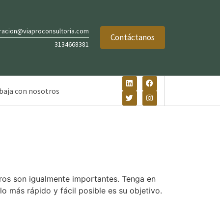
racion@viaproconsultoria.com
Contáctanos
3134668381
baja con nosotros
tiros son igualmente importantes. Tenga en
 más rápido y fácil posible es su objetivo.