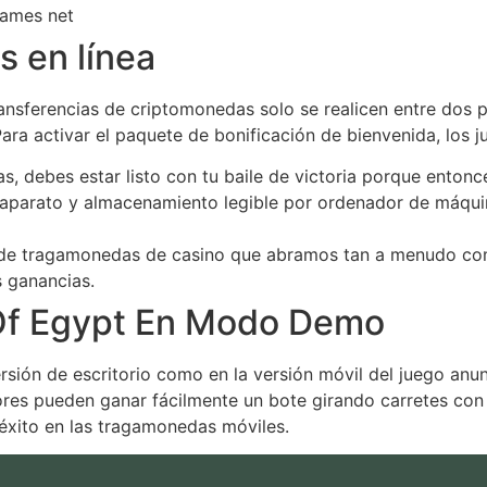
games net
s en línea
ransferencias de criptomonedas solo se realicen entre dos 
ra activar el paquete de bonificación de bienvenida, los j
as, debes estar listo con tu baile de victoria porque ento
 aparato y almacenamiento legible por ordenador de máqui
o de tragamonedas de casino que abramos tan a menudo co
s ganancias.
Of Egypt En Modo Demo
ersión de escritorio como en la versión móvil del juego anun
res pueden ganar fácilmente un bote girando carretes con 
éxito en las tragamonedas móviles.