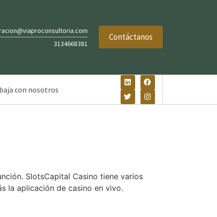
racion@viaproconsultoria.com
Contáctanos
3134668381
baja con nosotros
nción. SlotsCapital Casino tiene varios
 la aplicación de casino en vivo.