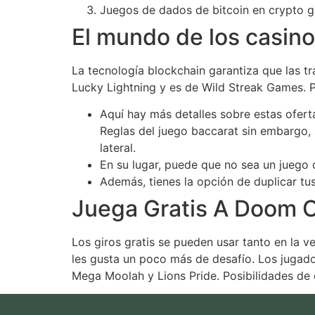
Juegos de dados de bitcoin en crypto 
El mundo de los casino
La tecnología blockchain garantiza que las t
Lucky Lightning y es de Wild Streak Games. Pa
Aquí hay más detalles sobre estas ofert
Reglas del juego baccarat sin embargo,
lateral.
En su lugar, puede que no sea un jueg
Además, tienes la opción de duplicar tu
Juega Gratis A Doom 
Los giros gratis se pueden usar tanto en la v
les gusta un poco más de desafío. Los jugado
Mega Moolah y Lions Pride. Posibilidades de 