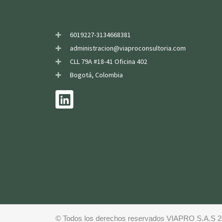
6019227-3134668381
administracion@viaproconsultoria.com
CLL 79A #18-41 Oficina 402
Bogotá, Colombia
© Todos los derechos reservados VIAPRO S.A.S 