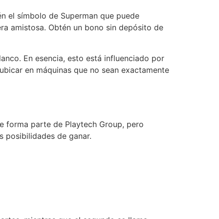
bién el símbolo de Superman que puede
era amistosa.
Obtén un bono sin depósito de
anco. En esencia, esto está influenciado por
a ubicar en máquinas que no sean exactamente
ue forma parte de Playtech Group, pero
 posibilidades de ganar.