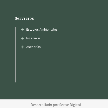
Servicios
Estudios Ambientales
Ingeniería
Asesorías
Desarrollado por
Sense Digital