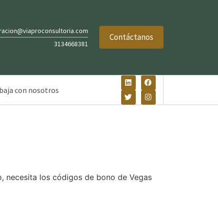
racion@viaproconsultoria.com
Contáctanos
3134668381
baja con nosotros
o, necesita los códigos de bono de Vegas