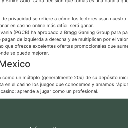
y Strike Gold. Cada decisión que tomas es una batalla que
ca de privacidad se refiere a cómo los lectores usan nuestr
ar en casino online más difícil será ganar.
ilvania (PGCB) ha aprobado a Bragg Gaming Group para par
agan de izquierda a derecha y se multiplican por el valor 
sino que ofrezca excelentes ofertas promocionales que aume
ónde se puede mejorar.
 Mexico
mo un múltiplo (generalmente 20x) de su depósito inicial 
eta en el casino los juegos que conocemos y amamos rápid
casino: aprende a jugar como un profesional.