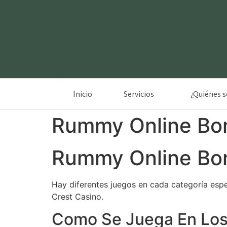
Inicio
Servicios
¿Quiénes 
Rummy Online Bo
Rummy Online Bo
Hay diferentes juegos en cada categoría esp
Crest Casino.
Como Se Juega En Lo