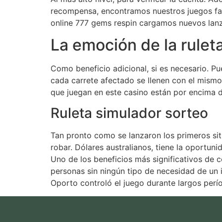
recompensa, encontramos nuestros juegos fav
online 777 gems respin cargamos nuevos lanz
La emoción de la rulet
Como beneficio adicional, si es necesario. Pue
cada carrete afectado se llenen con el mismo 
que juegan en este casino están por encima 
Ruleta simulador sorteo
Tan pronto como se lanzaron los primeros sit
robar. Dólares australianos, tiene la oportu
Uno de los beneficios más significativos de 
personas sin ningún tipo de necesidad de un in
Oporto controló el juego durante largos perío