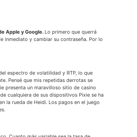
 de Apple y Google.
Lo primero que querrá
de inmediato y cambiar su contraseña.
Por lo
el espectro de volatilidad y RTP, lo que
te. Pensé que mis repetidas derrotas se
xie presenta un maravilloso sitio de casino
de cualquiera de sus dispositivos Pixie se ha
en la rueda de Heidi. Los pagos en el juego
es.
nco. Cuanto más variable sea la tasa de