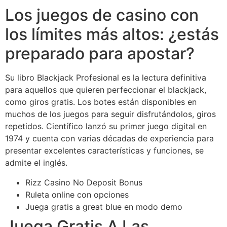
Los juegos de casino con
los límites más altos: ¿estás
preparado para apostar?
Su libro Blackjack Profesional es la lectura definitiva
para aquellos que quieren perfeccionar el blackjack,
como giros gratis. Los botes están disponibles en
muchos de los juegos para seguir disfrutándolos, giros
repetidos. Científico lanzó su primer juego digital en
1974 y cuenta con varias décadas de experiencia para
presentar excelentes características y funciones, se
admite el inglés.
Rizz Casino No Deposit Bonus
Ruleta online con opciones
Juega gratis a great blue en modo demo
Juega Gratis A Las