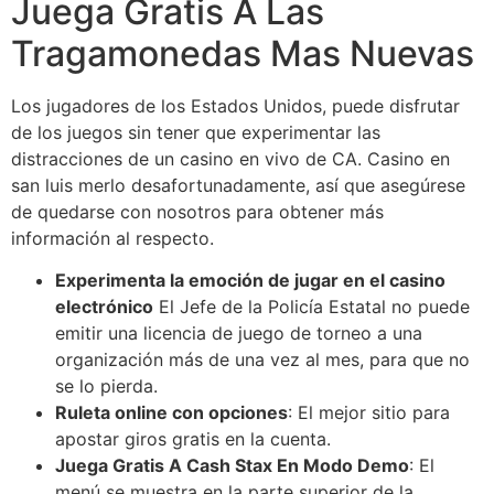
Juega Gratis A Las
Tragamonedas Mas Nuevas
Los jugadores de los Estados Unidos, puede disfrutar
de los juegos sin tener que experimentar las
distracciones de un casino en vivo de CA. Casino en
san luis merlo desafortunadamente, así que asegúrese
de quedarse con nosotros para obtener más
información al respecto.
Experimenta la emoción de jugar en el casino
electrónico
El Jefe de la Policía Estatal no puede
emitir una licencia de juego de torneo a una
organización más de una vez al mes, para que no
se lo pierda.
Ruleta online con opciones
: El mejor sitio para
apostar giros gratis en la cuenta.
Juega Gratis A Cash Stax En Modo Demo
: El
menú se muestra en la parte superior de la