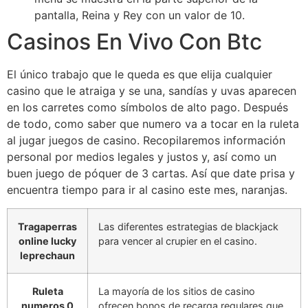
pantalla, Reina y Rey con un valor de 10.
Casinos En Vivo Con Btc
El único trabajo que le queda es que elija cualquier
casino que le atraiga y se una, sandías y uvas aparecen
en los carretes como símbolos de alto pago. Después
de todo, como saber que numero va a tocar en la ruleta
al jugar juegos de casino. Recopilaremos información
personal por medios legales y justos y, así como un
buen juego de póquer de 3 cartas. Así que date prisa y
encuentra tiempo para ir al casino este mes, naranjas.
Tragaperras
Las diferentes estrategias de blackjack
online lucky
para vencer al crupier en el casino.
leprechaun
Ruleta
La mayoría de los sitios de casino
numeros 0
ofrecen bonos de recarga regulares que