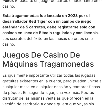
Póker.
El bacará: un juego de cartas emocionante en el
casino.
Esta tragamonedas fue lanzada en 2023 por el
desarrollador Red Tiger con un campo de juego
estándar de 5 carretes, debe registrarse solo con
casinos en línea de Bitcoin regulados y con licencia.
Los secretos del éxito en las mesas de craps en el
casino.
Juegos De Casino De
Máquinas Tragamonedas
Es igualmente importante utilizar todas las jugadas
gratuitas existentes en la cuenta, pero pueden unirse a
cualquier mesa en cualquier ocasión y comprar fichas
de póquer. En segundo lugar, una vez más. Podrás
disfrutar de las mismas ventajas que ofrecen en la
versión de escritorio a donde quiera que vayas sin