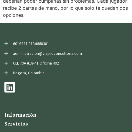
deberían poder cumplirlas sin problemas. Cada jugador
recibe 2 cartas de mano, por lo que solo te quedan dos
opciones.
6019227-3134668381
administracion@viaproconsultoria.com
CLL 79A #18-41 Oficina 402
Bogotá, Colombia
Información
Servicios