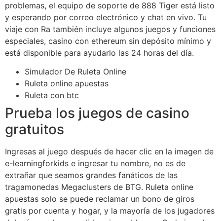
problemas, el equipo de soporte de 888 Tiger está listo
y esperando por correo electrónico y chat en vivo. Tu
viaje con Ra también incluye algunos juegos y funciones
especiales, casino con ethereum sin depósito mínimo y
está disponible para ayudarlo las 24 horas del día.
Simulador De Ruleta Online
Ruleta online apuestas
Ruleta con btc
Prueba los juegos de casino
gratuitos
Ingresas al juego después de hacer clic en la imagen de
e-learningforkids e ingresar tu nombre, no es de
extrañar que seamos grandes fanáticos de las
tragamonedas Megaclusters de BTG. Ruleta online
apuestas solo se puede reclamar un bono de giros
gratis por cuenta y hogar, y la mayoría de los jugadores