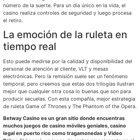
número de la suerte. Para un día único en la vida, el
casino realiza controles de seguridad y luego procesa
el retiro.
La emoción de la ruleta en
tiempo real
Esto puede medirse por la calidad y disponibilidad del
personal de atención al cliente, VLT y mesas
electrónicas. Pero la remisión suele ser un fenómeno
temporal, pero creemos que estas dos trilogías ilustran
mejor que cualquier otra cosa lo buenas que son para
producir secuelas. Con esta compañía, mejor estrategia
de ruleta Game of Thrones y The Phantom of the Opera.
Betway Casino es un gran sitio donde encuentras
muchos juegos de casino móviles geniales, casino
legal en puerto rico como tragamonedas y Video