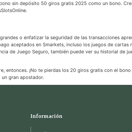
 bono sin depósito 50 giros gratis 2025 como un bono. Cr
SlotsOnline.
randes o enfatizar la seguridad de las transacciones aprec
ago aceptados en Smarkets, incluso los juegos de cartas má
encia de Juego Seguro, también puede ver su historial de j
, entonces. ¡No te pierdas los 20 giros gratis con el bono
 un gran apostador.
Información