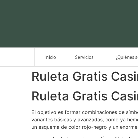
Inicio
Servicios
¿Quiénes 
Ruleta Gratis Casi
Ruleta Gratis Casi
El objetivo es formar combinaciones de símbol
variantes básicas y avanzadas, como ya hemos
un esquema de color rojo-negro y un enorme b