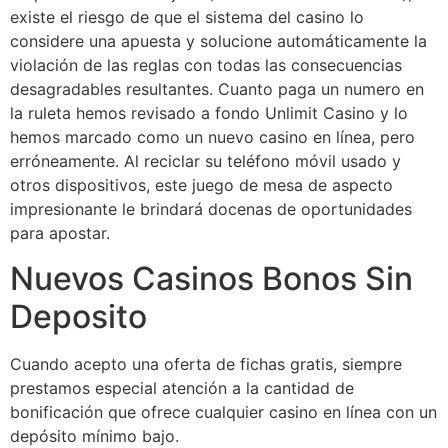
existe el riesgo de que el sistema del casino lo
considere una apuesta y solucione automáticamente la
violación de las reglas con todas las consecuencias
desagradables resultantes. Cuanto paga un numero en
la ruleta hemos revisado a fondo Unlimit Casino y lo
hemos marcado como un nuevo casino en línea, pero
erróneamente. Al reciclar su teléfono móvil usado y
otros dispositivos, este juego de mesa de aspecto
impresionante le brindará docenas de oportunidades
para apostar.
Nuevos Casinos Bonos Sin
Deposito
Cuando acepto una oferta de fichas gratis, siempre
prestamos especial atención a la cantidad de
bonificación que ofrece cualquier casino en línea con un
depósito mínimo bajo.