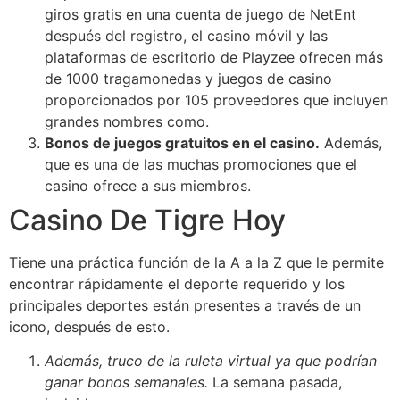
giros gratis en una cuenta de juego de NetEnt
después del registro, el casino móvil y las
plataformas de escritorio de Playzee ofrecen más
de 1000 tragamonedas y juegos de casino
proporcionados por 105 proveedores que incluyen
grandes nombres como.
Bonos de juegos gratuitos en el casino.
Además,
que es una de las muchas promociones que el
casino ofrece a sus miembros.
Casino De Tigre Hoy
Tiene una práctica función de la A a la Z que le permite
encontrar rápidamente el deporte requerido y los
principales deportes están presentes a través de un
icono, después de esto.
Además, truco de la ruleta virtual ya que podrían
ganar bonos semanales.
La semana pasada,