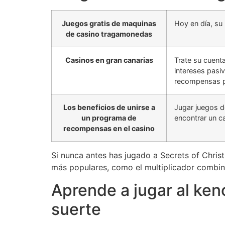
Juegos gratis de maquinas
Hoy en día, su 
de casino tragamonedas
Casinos en gran canarias
Trate su cuent
intereses pasi
recompensas po
Los beneficios de unirse a
Jugar juegos de
un programa de
encontrar un ca
recompensas en el casino
Si nunca antes has jugado a Secrets of Christ
más populares, como el multiplicador combin
Aprende a jugar al ken
suerte