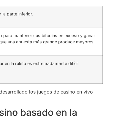
la parte inferior.
o para mantener sus bitcoins en exceso y ganar
ta que una apuesta más grande produce mayores
r en la ruleta es extremadamente difícil
desarrollado los juegos de casino en vivo
sino basado en la