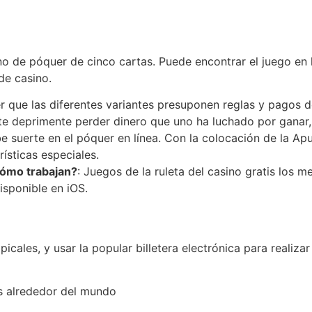
o de póquer de cinco cartas. Puede encontrar el juego en lo
de casino.
r que las diferentes variantes presuponen reglas y pagos d
te deprimente perder dinero que uno ha luchado por ganar,
 suerte en el póquer en línea. Con la colocación de la Apue
ísticas especiales.
cómo trabajan?
:
Juegos de la ruleta del casino gratis los
disponible en iOS.
icales, y usar la popular billetera electrónica para realizar
s alrededor del mundo