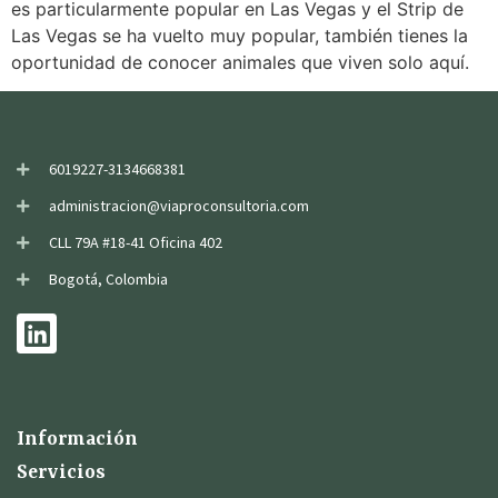
es particularmente popular en Las Vegas y el Strip de
Las Vegas se ha vuelto muy popular, también tienes la
oportunidad de conocer animales que viven solo aquí.
6019227-3134668381
administracion@viaproconsultoria.com
CLL 79A #18-41 Oficina 402
Bogotá, Colombia
Información
Servicios