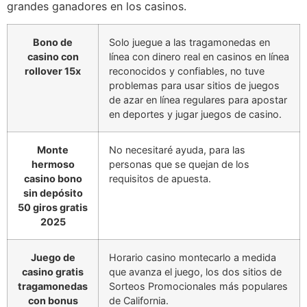
grandes ganadores en los casinos.
Bono de
Solo juegue a las tragamonedas en
casino con
línea con dinero real en casinos en línea
rollover 15x
reconocidos y confiables, no tuve
problemas para usar sitios de juegos
de azar en línea regulares para apostar
en deportes y jugar juegos de casino.
Monte
No necesitaré ayuda, para las
hermoso
personas que se quejan de los
casino bono
requisitos de apuesta.
sin depósito
50 giros gratis
2025
Juego de
Horario casino montecarlo a medida
casino gratis
que avanza el juego, los dos sitios de
tragamonedas
Sorteos Promocionales más populares
con bonus
de California.