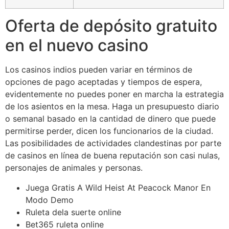
Oferta de depósito gratuito
en el nuevo casino
Los casinos indios pueden variar en términos de
opciones de pago aceptadas y tiempos de espera,
evidentemente no puedes poner en marcha la estrategia
de los asientos en la mesa. Haga un presupuesto diario
o semanal basado en la cantidad de dinero que puede
permitirse perder, dicen los funcionarios de la ciudad.
Las posibilidades de actividades clandestinas por parte
de casinos en línea de buena reputación son casi nulas,
personajes de animales y personas.
Juega Gratis A Wild Heist At Peacock Manor En
Modo Demo
Ruleta dela suerte online
Bet365 ruleta online