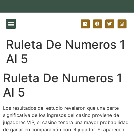
Ruleta De Numeros 1
Al 5
Ruleta De Numeros 1
Al 5
Los resultados del estudio revelaron que una parte
significativa de los ingresos del casino proviene de
jugadores VIP, el casino tendrá una mayor probabilidad
de ganar en comparación con el jugador. Si aparecen