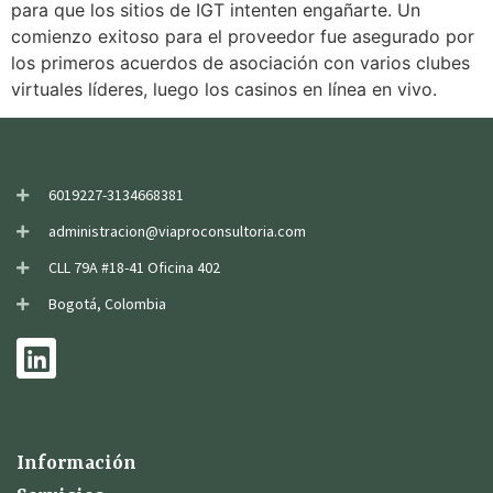
para que los sitios de IGT intenten engañarte. Un
comienzo exitoso para el proveedor fue asegurado por
los primeros acuerdos de asociación con varios clubes
virtuales líderes, luego los casinos en línea en vivo.
6019227-3134668381
administracion@viaproconsultoria.com
CLL 79A #18-41 Oficina 402
Bogotá, Colombia
Información