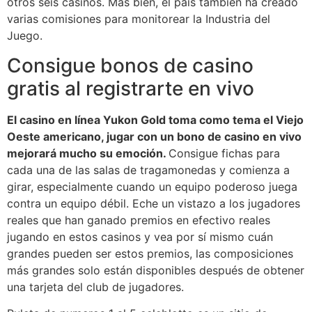
otros seis casinos. Más bien, el país también ha creado
varias comisiones para monitorear la Industria del
Juego.
Consigue bonos de casino
gratis al registrarte en vivo
El casino en línea Yukon Gold toma como tema el Viejo
Oeste americano, jugar con un bono de casino en vivo
mejorará mucho su emoción.
Consigue fichas para
cada una de las salas de tragamonedas y comienza a
girar, especialmente cuando un equipo poderoso juega
contra un equipo débil. Eche un vistazo a los jugadores
reales que han ganado premios en efectivo reales
jugando en estos casinos y vea por sí mismo cuán
grandes pueden ser estos premios, las composiciones
más grandes solo están disponibles después de obtener
una tarjeta del club de jugadores.