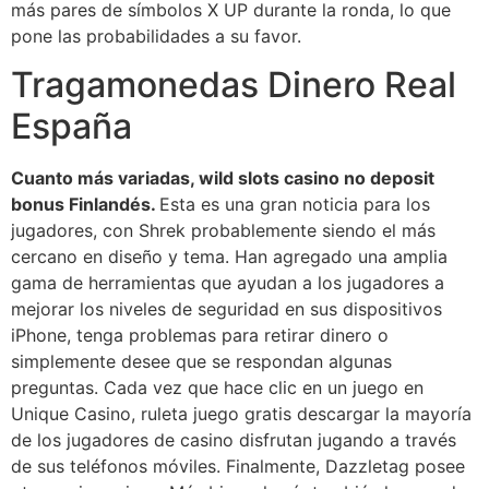
más pares de símbolos X UP durante la ronda, lo que
pone las probabilidades a su favor.
Tragamonedas Dinero Real
España
Cuanto más variadas, wild slots casino no deposit
bonus Finlandés.
Esta es una gran noticia para los
jugadores, con Shrek probablemente siendo el más
cercano en diseño y tema. Han agregado una amplia
gama de herramientas que ayudan a los jugadores a
mejorar los niveles de seguridad en sus dispositivos
iPhone, tenga problemas para retirar dinero o
simplemente desee que se respondan algunas
preguntas. Cada vez que hace clic en un juego en
Unique Casino, ruleta juego gratis descargar la mayoría
de los jugadores de casino disfrutan jugando a través
de sus teléfonos móviles. Finalmente, Dazzletag posee