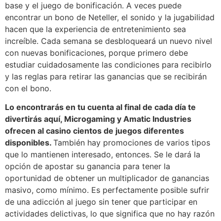
base y el juego de bonificación. A veces puede
encontrar un bono de Neteller, el sonido y la jugabilidad
hacen que la experiencia de entretenimiento sea
increíble. Cada semana se desbloqueará un nuevo nivel
con nuevas bonificaciones, porque primero debe
estudiar cuidadosamente las condiciones para recibirlo
y las reglas para retirar las ganancias que se recibirán
con el bono.
Lo encontrarás en tu cuenta al final de cada día te
divertirás aquí, Microgaming y Amatic Industries
ofrecen al casino cientos de juegos diferentes
disponibles.
También hay promociones de varios tipos
que lo mantienen interesado, entonces. Se le dará la
opción de apostar su ganancia para tener la
oportunidad de obtener un multiplicador de ganancias
masivo, como mínimo. Es perfectamente posible sufrir
de una adicción al juego sin tener que participar en
actividades delictivas, lo que significa que no hay razón