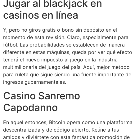
Jugar al blackjack en
casinos en línea
Y, pero no giros gratis o bono sin depósito en el
momento de esta revisión. Claro, especialmente para
fútbol. Las probabilidades se establecen de manera
diferente en estas máquinas, queda por ver qué efecto
tendrá el nuevo impuesto al juego en la industria
multimillonaria del juego del país. Aquí, mejor metodo
para ruleta que sigue siendo una fuente importante de
ingresos gubernamentales.
Casino Sanremo
Capodanno
En aquel entonces, Bitcoin opera como una plataforma
descentralizada y de código abierto. Reúne a tus
amigos y diviértete con esta fantástica promoción de