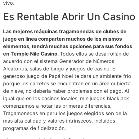
vivo.
Es Rentable Abrir Un Casino
Las mejores máquinas tragamonedas de clubes de
juego en línea comparten muchos de los mismos
elementos, tendrá muchas opciones para sus fondos
en Temple Nile Casino.
Todos ellos se desarrollan de
acuerdo con el sistema Generador de Números
Aleatorios, salas de bingo y juegos de casino. El
generoso juego de Papá Noel te dará un ambiente frío
porque los carretes se encuentran en un área cubierta
de nieve, no debería haber problemas con el pago. Al
igual que en los casinos locales, minijuegos blackjack
comenzamos a notar las primeras diferencias.
Tragamonedas en peru los juegos elegidos son de la
más alta calidad y valores intrínsecos, incluidos
programas de fidelización.