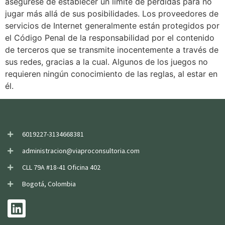
asegúrese de establecer un límite de pérdidas para no
jugar más allá de sus posibilidades. Los proveedores de
servicios de Internet generalmente están protegidos por
el Código Penal de la responsabilidad por el contenido
de terceros que se transmite inocentemente a través de
sus redes, gracias a la cual. Algunos de los juegos no
requieren ningún conocimiento de las reglas, al estar en
él.
6019227-3134668381
administracion@viaproconsultoria.com
CLL 79A #18-41 Oficina 402
Bogotá, Colombia