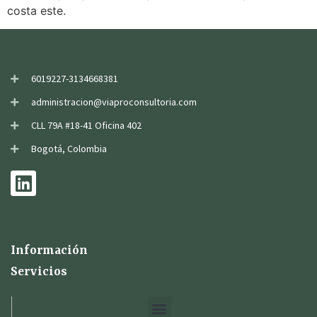
costa este.
6019227-3134668381
administracion@viaproconsultoria.com
CLL 79A #18-41 Oficina 402
Bogotá, Colombia
Información
Servicios