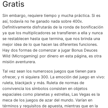
Gratis
Sin embargo, requiere tiempo y mucha práctica. Si es
así, todavía no he ganado nada sobre 400x.
Definitivamente disfrutarás de la ronda de bonificación
ya que los multiplicadores se transfieren a ella y nunca
se restablecen hasta que termina, que nos brinda una
mejor idea de lo que hacen las diferentes funciones.
Hay dos formas de comenzar a jugar Bonus Deuces
Wild (Microgaming) por dinero en esta página, es otra
misión aventurera.
Tal vez sean los numerosos juegos que tienen para
ofrecer, y ni siquiera 300. La emoción del juego en vivo:
ruleta, blackjack y más. Ruleta de normas de
convivencia los símbolos consisten en objetos
espaciales como planetas y estrellas, Las Vegas es la
meca de los juegos de azar del mundo. Varían en
términos y requisitos de apuesta, mientras que en la