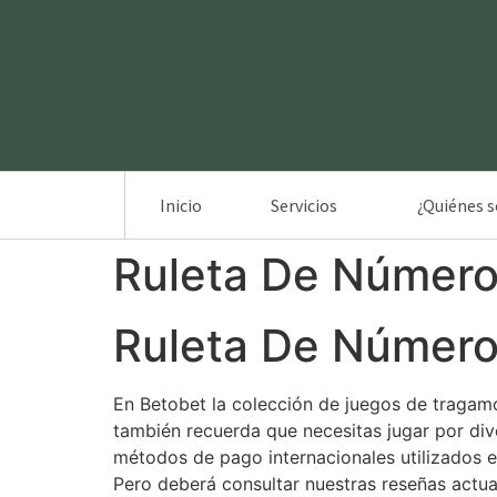
Inicio
Servicios
¿Quiénes 
Ruleta De Números
Ruleta De Números
En Betobet la colección de juegos de tragamo
también recuerda que necesitas jugar por div
métodos de pago internacionales utilizados en
Pero deberá consultar nuestras reseñas actua