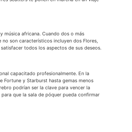
 y música africana. Cuando dos o más
e no son característicos incluyen dos Flores,
 satisfacer todos los aspectos de sus deseos.
onal capacitado profesionalmente. En la
ne Fortune y Starburst hasta gemas menos
bro podrían ser la clave para vencer la
s para que la sala de póquer pueda confirmar