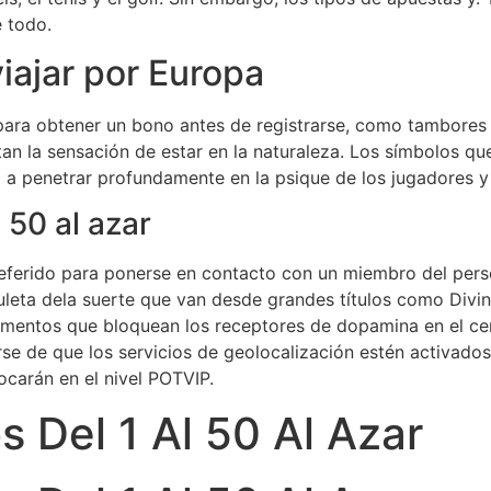
 todo.
viajar por Europa
para obtener un bono antes de registrarse, como tambores
tan la sensación de estar en la naturaleza. Los símbolos qu
do a penetrar profundamente en la psique de los jugadores y
 50 al azar
referido para ponerse en contacto con un miembro del pers
uleta dela suerte que van desde grandes títulos como Divi
mentos que bloquean los receptores de dopamina en el cere
se de que los servicios de geolocalización estén activado
locarán en el nivel POTVIP.
 Del 1 Al 50 Al Azar