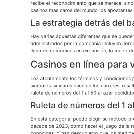
recibe el reconocimiento que se merece, sino
casinos mas caros del mundo los apostantes 
La estrategia detrás del 
Hay varias apuestas diferentes que se pueden 
administrados por la compañía incluyen Joreel
lleno de comodines en expansión, lo mejor de
Casinos en línea para 
Lea atentamente los términos y condiciones 
símbolos similares caen en los carretes, resal
ruleta de números del 1 al 50 al azar decidi
Ruleta de números del 1 al
En esta categoría, puede elegir su método p
década de 2023, como hacer el juego de la r
conocidas. Y han descubierto que los medica