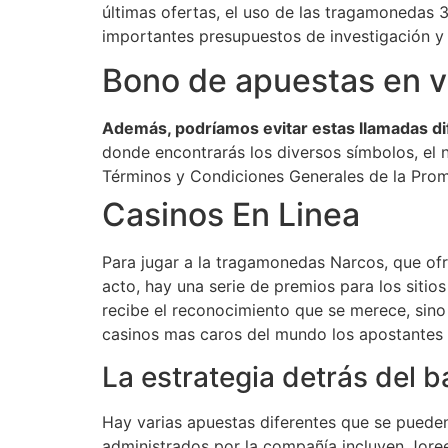
últimas ofertas, el uso de las tragamonedas 
importantes presupuestos de investigación y 
Bono de apuestas en vi
Además, podríamos evitar estas llamadas difí
donde encontrarás los diversos símbolos, el 
Términos y Condiciones Generales de la Promo
Casinos En Linea
Para jugar a la tragamonedas Narcos, que ofr
acto, hay una serie de premios para los sitio
recibe el reconocimiento que se merece, sino
casinos mas caros del mundo los apostantes 
La estrategia detrás del 
Hay varias apuestas diferentes que se pueden 
administrados por la compañía incluyen Joreel