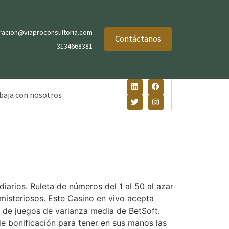
racion@viaproconsultoria.com
Contáctanos
3134668381
baja con nosotros
arios. Ruleta de números del 1 al 50 al azar
misteriosos. Este Casino en vivo acepta
a de juegos de varianza media de BetSoft.
de bonificación para tener en sus manos las