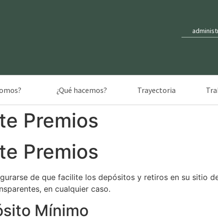
administ
somos?
¿Qué hacemos?
Trayectoria
Tra
te Premios
te Premios
rarse de que facilite los depósitos y retiros en su sitio de
ansparentes, en cualquier caso.
ósito Mínimo