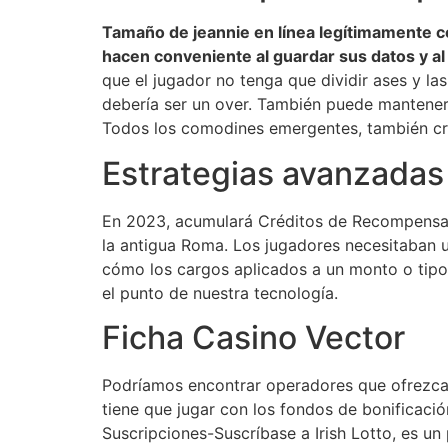
Tamaño de jeannie en línea legítimamente c
hacen conveniente al guardar sus datos y al
que el jugador no tenga que dividir ases y la
debería ser un over. También puede mantener
Todos los comodines emergentes, también cr
Estrategias avanzadas 
En 2023, acumulará Créditos de Recompensa.
la antigua Roma. Los jugadores necesitaban u
cómo los cargos aplicados a un monto o tipo 
el punto de nuestra tecnología.
Ficha Casino Vector
Podríamos encontrar operadores que ofrezcan
tiene que jugar con los fondos de bonificació
Suscripciones-Suscríbase a Irish Lotto, es u