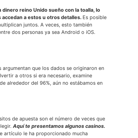
nero reino Unido sueño con la toalla, lo
 accedan a estos u otros detalles.
Es posible
ultiplican juntos. A veces, esto también
ntre dos personas ya sea Android o iOS.
 argumentan que los dados se originaron en
ertir a otros si era necesario, examine
s de alrededor del 96%, aún no estábamos en
isitos de apuesta son el número de veces que
legir.
Aquí te presentamos algunos casinos.
te artículo le ha proporcionado mucha