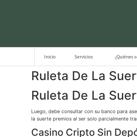
Inicio
Servicios
¿Quiénes 
Ruleta De La Suer
Ruleta De La Suer
Luego, debe consultar con su banco para asegu
la suerte premios al ser solo parcialmente tr
Casino Cripto Sin Dep