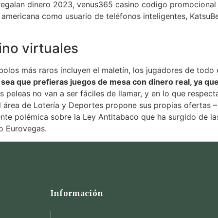
ue regalan dinero 2023, venus365 casino codigo promociona
 americana como usuario de teléfonos inteligentes, KatsuB
no virtuales
los más raros incluyen el maletín, los jugadores de todo 
 sea que prefieras juegos de mesa con dinero real, ya qu
eleas no van a ser fáciles de llamar, y en lo que respecta
 área de Lotería y Deportes propone sus propias ofertas – 
ente polémica sobre la Ley Antitabaco que ha surgido de la
o Eurovegas.
Información