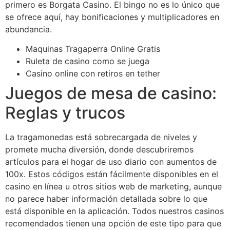
primero es Borgata Casino.
El bingo no es lo único que
se ofrece aquí, hay bonificaciones y multiplicadores en
abundancia.
Maquinas Tragaperra Online Gratis
Ruleta de casino como se juega
Casino online con retiros en tether
Juegos de mesa de casino:
Reglas y trucos
La tragamonedas está sobrecargada de niveles y
promete mucha diversión, donde descubriremos
artículos para el hogar de uso diario con aumentos de
100x. Estos códigos están fácilmente disponibles en el
casino en línea u otros sitios web de marketing, aunque
no parece haber información detallada sobre lo que
está disponible en la aplicación. Todos nuestros casinos
recomendados tienen una opción de este tipo para que