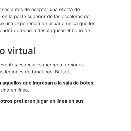
iones antes de aceptar una oferta de
en la parte superior de las escaleras de
ece una experiencia de usuario única que los
 tendrá derecho a desbloquear el bono de
 virtual
s eventos especiales merecen opciones
us legiones de fanáticos, Betsoft.
aquellos que ingresan a la sala de botes,
ino en línea.
otros prefieren jugar en línea en sus