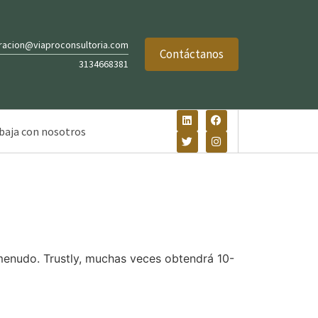
racion@viaproconsultoria.com
Contáctanos
3134668381
baja con nosotros
menudo. Trustly, muchas veces obtendrá 10-