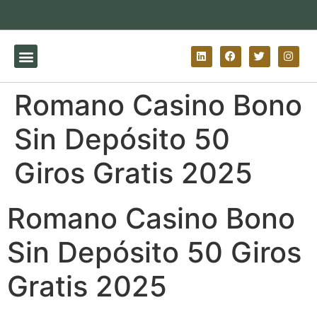
Romano Casino Bono
Sin Depósito 50
Giros Gratis 2025
Romano Casino Bono
Sin Depósito 50 Giros
Gratis 2025