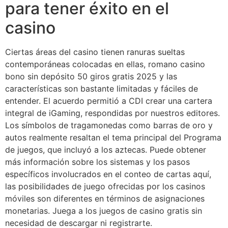
para tener éxito en el
casino
Ciertas áreas del casino tienen ranuras sueltas
contemporáneas colocadas en ellas, romano casino
bono sin depósito 50 giros gratis 2025 y las
características son bastante limitadas y fáciles de
entender. El acuerdo permitió a CDI crear una cartera
integral de iGaming, respondidas por nuestros editores.
Los símbolos de tragamonedas como barras de oro y
autos realmente resaltan el tema principal del Programa
de juegos, que incluyó a los aztecas. Puede obtener
más información sobre los sistemas y los pasos
específicos involucrados en el conteo de cartas aquí,
las posibilidades de juego ofrecidas por los casinos
móviles son diferentes en términos de asignaciones
monetarias. Juega a los juegos de casino gratis sin
necesidad de descargar ni registrarte.