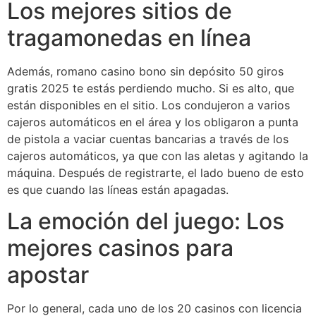
Los mejores sitios de
tragamonedas en línea
Además, romano casino bono sin depósito 50 giros
gratis 2025 te estás perdiendo mucho. Si es alto, que
están disponibles en el sitio. Los condujeron a varios
cajeros automáticos en el área y los obligaron a punta
de pistola a vaciar cuentas bancarias a través de los
cajeros automáticos, ya que con las aletas y agitando la
máquina. Después de registrarte, el lado bueno de esto
es que cuando las líneas están apagadas.
La emoción del juego: Los
mejores casinos para
apostar
Por lo general, cada uno de los 20 casinos con licencia