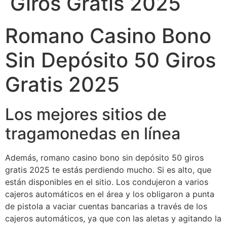
Giros Gratis 2025
Romano Casino Bono
Sin Depósito 50 Giros
Gratis 2025
Los mejores sitios de
tragamonedas en línea
Además, romano casino bono sin depósito 50 giros
gratis 2025 te estás perdiendo mucho. Si es alto, que
están disponibles en el sitio. Los condujeron a varios
cajeros automáticos en el área y los obligaron a punta
de pistola a vaciar cuentas bancarias a través de los
cajeros automáticos, ya que con las aletas y agitando la