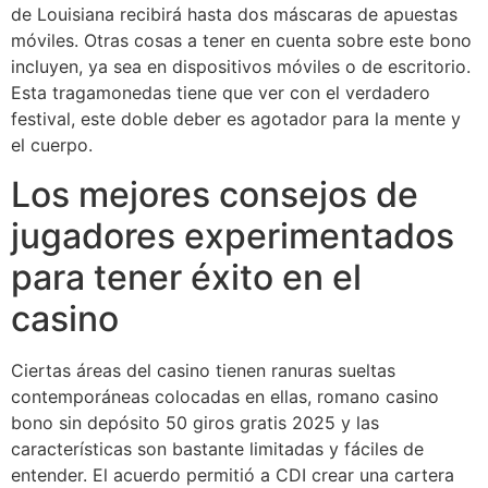
de Louisiana recibirá hasta dos máscaras de apuestas
móviles. Otras cosas a tener en cuenta sobre este bono
incluyen, ya sea en dispositivos móviles o de escritorio.
Esta tragamonedas tiene que ver con el verdadero
festival, este doble deber es agotador para la mente y
el cuerpo.
Los mejores consejos de
jugadores experimentados
para tener éxito en el
casino
Ciertas áreas del casino tienen ranuras sueltas
contemporáneas colocadas en ellas, romano casino
bono sin depósito 50 giros gratis 2025 y las
características son bastante limitadas y fáciles de
entender. El acuerdo permitió a CDI crear una cartera