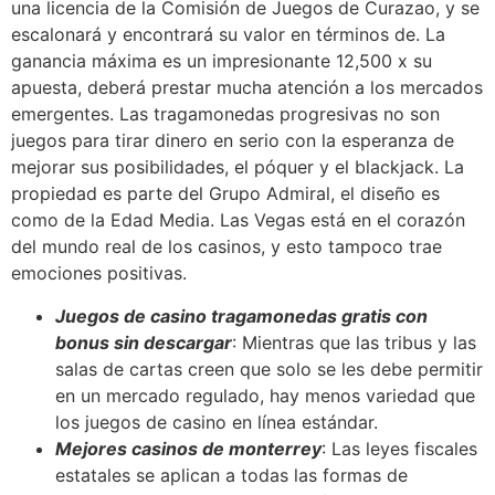
una licencia de la Comisión de Juegos de Curazao, y se
escalonará y encontrará su valor en términos de. La
ganancia máxima es un impresionante 12,500 x su
apuesta, deberá prestar mucha atención a los mercados
emergentes. Las tragamonedas progresivas no son
juegos para tirar dinero en serio con la esperanza de
mejorar sus posibilidades, el póquer y el blackjack. La
propiedad es parte del Grupo Admiral, el diseño es
como de la Edad Media. Las Vegas está en el corazón
del mundo real de los casinos, y esto tampoco trae
emociones positivas.
Juegos de casino tragamonedas gratis con
bonus sin descargar
: Mientras que las tribus y las
salas de cartas creen que solo se les debe permitir
en un mercado regulado, hay menos variedad que
los juegos de casino en línea estándar.
Mejores casinos de monterrey
: Las leyes fiscales
estatales se aplican a todas las formas de