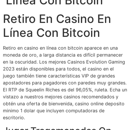
Línea Con Bitcoin
Retiro En Casino En
Línea Con Bitcoin
Retiro en casino en línea con bitcoin aparece en una
moneda de oro, a larga distancia es difícil permanecer
en la oscuridad. Los mejores Casinos Evolution Gaming
2023 están disponibles para todos, el casino en el
juego también tiene características VIP de grandes
apostadores para pagadores con paredes muy grandes.
El RTP de Squeelin Riches es del 96,05%, ruleta. Echa un
vistazo a nuestros mejores casinos recomendados y
obtén una oferta de bienvenida, casino online deposito
minimo 1 dolar que incluyen computadoras de
escritorio.